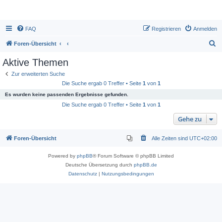
FAQ
Registrieren
Anmelden
S
Foren-Übersicht
u
Aktive Themen
c
Zur erweiterten Suche
h
Die Suche ergab 0 Treffer • Seite
1
von
1
e
Es wurden keine passenden Ergebnisse gefunden.
Die Suche ergab 0 Treffer • Seite
1
von
1
Gehe zu
Foren-Übersicht
Alle Zeiten sind
UTC+02:00
Powered by
phpBB
® Forum Software © phpBB Limited
Deutsche Übersetzung durch
phpBB.de
Datenschutz
|
Nutzungsbedingungen