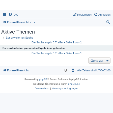
FAQ
Registrieren
Anmelden
S
Foren-Übersicht
u
Aktive Themen
c
Zur erweiterten Suche
h
Die Suche ergab 0 Treffer • Seite
1
von
1
e
Es wurden keine passenden Ergebnisse gefunden.
Die Suche ergab 0 Treffer • Seite
1
von
1
Gehe zu
Foren-Übersicht
Alle Zeiten sind
UTC+02:00
Powered by
phpBB
® Forum Software © phpBB Limited
Deutsche Übersetzung durch
phpBB.de
Datenschutz
|
Nutzungsbedingungen