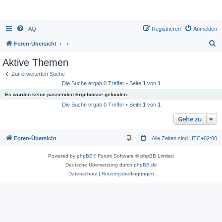
FAQ
Registrieren
Anmelden
S
Foren-Übersicht
u
Aktive Themen
c
Zur erweiterten Suche
h
Die Suche ergab 0 Treffer • Seite
1
von
1
e
Es wurden keine passenden Ergebnisse gefunden.
Die Suche ergab 0 Treffer • Seite
1
von
1
Gehe zu
Foren-Übersicht
Alle Zeiten sind
UTC+02:00
Powered by
phpBB
® Forum Software © phpBB Limited
Deutsche Übersetzung durch
phpBB.de
Datenschutz
|
Nutzungsbedingungen