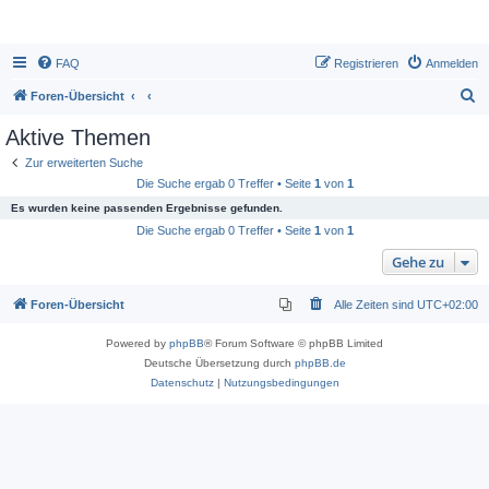
FAQ
Registrieren
Anmelden
S
Foren-Übersicht
u
Aktive Themen
c
Zur erweiterten Suche
h
Die Suche ergab 0 Treffer • Seite
1
von
1
e
Es wurden keine passenden Ergebnisse gefunden.
Die Suche ergab 0 Treffer • Seite
1
von
1
Gehe zu
Foren-Übersicht
Alle Zeiten sind
UTC+02:00
Powered by
phpBB
® Forum Software © phpBB Limited
Deutsche Übersetzung durch
phpBB.de
Datenschutz
|
Nutzungsbedingungen