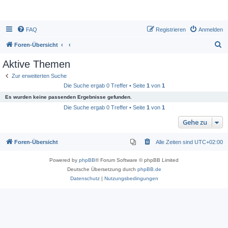
FAQ
Registrieren
Anmelden
S
Foren-Übersicht
u
Aktive Themen
c
Zur erweiterten Suche
h
Die Suche ergab 0 Treffer • Seite
1
von
1
e
Es wurden keine passenden Ergebnisse gefunden.
Die Suche ergab 0 Treffer • Seite
1
von
1
Gehe zu
Foren-Übersicht
Alle Zeiten sind
UTC+02:00
Powered by
phpBB
® Forum Software © phpBB Limited
Deutsche Übersetzung durch
phpBB.de
Datenschutz
|
Nutzungsbedingungen