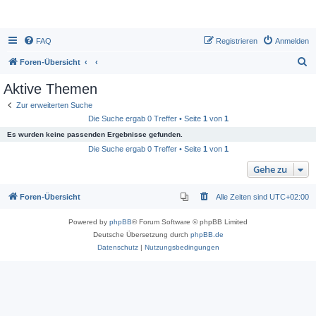
FAQ
Registrieren
Anmelden
S
Foren-Übersicht
u
Aktive Themen
c
Zur erweiterten Suche
h
Die Suche ergab 0 Treffer • Seite
1
von
1
e
Es wurden keine passenden Ergebnisse gefunden.
Die Suche ergab 0 Treffer • Seite
1
von
1
Gehe zu
Foren-Übersicht
Alle Zeiten sind
UTC+02:00
Powered by
phpBB
® Forum Software © phpBB Limited
Deutsche Übersetzung durch
phpBB.de
Datenschutz
|
Nutzungsbedingungen