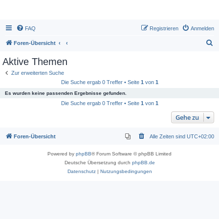
FAQ
Registrieren
Anmelden
S
Foren-Übersicht
u
Aktive Themen
c
Zur erweiterten Suche
h
Die Suche ergab 0 Treffer • Seite
1
von
1
e
Es wurden keine passenden Ergebnisse gefunden.
Die Suche ergab 0 Treffer • Seite
1
von
1
Gehe zu
Foren-Übersicht
Alle Zeiten sind
UTC+02:00
Powered by
phpBB
® Forum Software © phpBB Limited
Deutsche Übersetzung durch
phpBB.de
Datenschutz
|
Nutzungsbedingungen