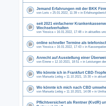
Jemand Erfahrungen mit der BKK Fir
von
Loris
» 25.01.2022, 11:39 » in
Erfahrungsberic
seit 2021 einfacherer Krankenkassenw
Wechselverhalten
von
Yessica
» 16.01.2022, 17:48 » in
aktuelles un
online schneller Termine als telefonis
von
Yessica
» 16.01.2022, 17:43 » in
Kassenpatien
Anrecht auf Ausstellung einer Überwe
von
Eirene
» 12.10.2021, 18:51 » in
Leistungen de
Wo könnte ich in Frankfurt CBD-Tro
von
Manuela Liebig
» 11.10.2021, 15:30 » in
aktue
Wo könnte ich mich nach CBD umseh
von
Manuela Liebig
» 11.10.2021, 14:08 » in
Umfra
Pflichtversichert als Rentner (KvdR) u