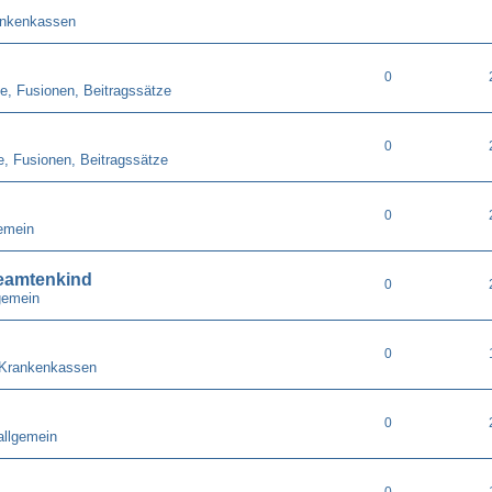
ankenkassen
0
e, Fusionen, Beitragssätze
0
e, Fusionen, Beitragssätze
0
emein
eamtenkind
0
gemein
0
 Krankenkassen
0
allgemein
0