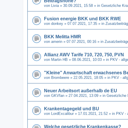
Beitragshöhe?
von
Livia
» 30.09.2021, 15:58 » in
Gesetzliche Kr
Fusion energie BKK und BKK RWE
von
donkey
» 07.07.2021, 17:35 » in
Zusatzbeiträg
BKK Melitta HMR
von
amerin
» 07.07.2021, 00:16 » in
Zusatzbeiträg
Allianz AWV Tarife 710, 720, 750, PVN
von
Martin HB
» 08.06.2021, 10:03 » in
PKV - allg
"Kleine" Anwartschaft erwachsenes B
von
Brombeere
» 22.05.2021, 18:05 » in
PKV - all
Neuer Arbeitsort außerhalb de EU
von
GKVfan
» 27.04.2021, 13:09 » in
Gesetzliche
Krankentagegeld und BU
von
LordExcalibur
» 17.01.2021, 21:52 » in
PKV - 
Welche gesetzliche Krankenkasse?