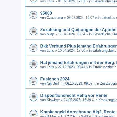
von
Loris
» 01.09.2024, 17:01 » in
Gesetzliche Kr
95000
von
Czauderna
» 08.07.2024, 19:07 » in
aktuelles
Zuzahlung und Quittungen der Apothe
von
Miep
» 17.04.2024, 16:34 » in
Gesetzliche Kr
Bkk Verbund Plus jemand Erfahrunge
von
Loris
» 10.04.2024, 17:00 » in
Erfahrungsberi
Hat jemand Erfahrungen mit der Berg
von
Loris
» 22.12.2023, 00:41 » in
Erfahrungsberi
Fusionen 2024
von
Nik Berlin
» 06.10.2023, 09:57 » in
Zusatzbeit
Dispositionsrecht Reha vor Rente
von
Klawitter
» 24.05.2023, 16:39 » in
Krankengel
Krankengeld Anrechnung Alg2, Rente..
von
B Max
» 16.02.2023, 09:40 » in
Krankengeld