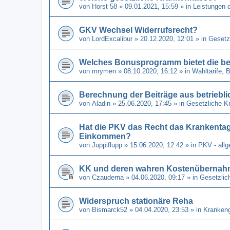
von
Horst 58
» 09.01.2021, 15:59 » in
Leistungen 
GKV Wechsel Widerrufsrecht?
von
LordExcalibur
» 20.12.2020, 12:01 » in
Gesetz
Welches Bonusprogramm bietet die be
von
mrymen
» 08.10.2020, 16:12 » in
Wahltarife,
Berechnung der Beiträge aus betriebli
von
Aladin
» 25.06.2020, 17:45 » in
Gesetzliche K
Hat die PKV das Recht das Krankenta
Einkommen?
von
Juppiflupp
» 15.06.2020, 12:42 » in
PKV - all
KK und deren wahren Kostenübernahm
von
Czauderna
» 04.06.2020, 09:17 » in
Gesetzlic
Widerspruch stationäre Reha
von
Bismarck52
» 04.04.2020, 23:53 » in
Kranken