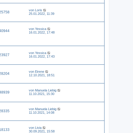
von
Loris
25758
25.01.2022, 11:39
von
Yessica
40944
16.01.2022, 17:48
von
Yessica
23927
16.01.2022, 17:43
von
Eirene
28204
12.10.2021, 18:51
von
Manuela Liebig
48939
11.10.2021, 15:30
von
Manuela Liebig
28335
11.10.2021, 14:08
von
Livia
18133
30.09.2021, 15:58