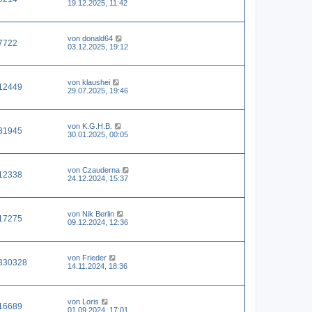
19.12.2025, 11:42
von
donald64
7722
03.12.2025, 19:12
von
klaushei
12449
29.07.2025, 19:46
von
K.G.H.B.
31945
30.01.2025, 00:05
von
Czauderna
12338
24.12.2024, 15:37
von
Nik Berlin
17275
09.12.2024, 12:36
von
Frieder
330328
14.11.2024, 18:36
von
Loris
16689
01.09.2024, 17:01