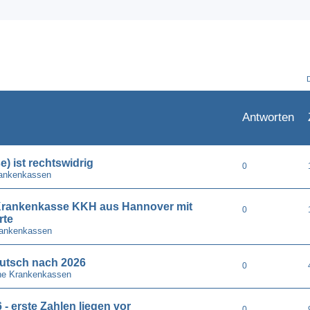
Antworten
) ist rechtswidrig
0
rankenkassen
e Krankenkasse KKH aus Hannover mit
0
rte
rankenkassen
utsch nach 2026
0
he Krankenkassen
- erste Zahlen liegen vor
0