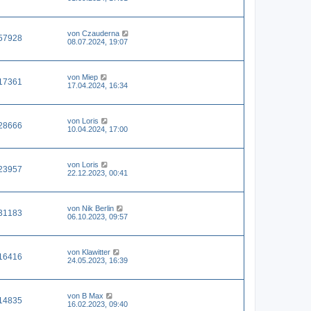
von
Czauderna
57928
08.07.2024, 19:07
von
Miep
17361
17.04.2024, 16:34
von
Loris
28666
10.04.2024, 17:00
von
Loris
23957
22.12.2023, 00:41
von
Nik Berlin
31183
06.10.2023, 09:57
von
Klawitter
16416
24.05.2023, 16:39
von
B Max
14835
16.02.2023, 09:40