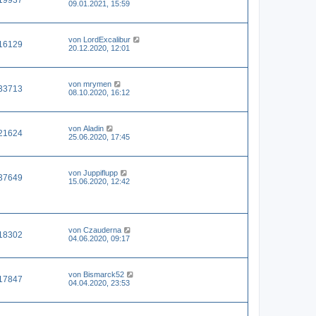
09.01.2021, 15:59
von
LordExcalibur
16129
20.12.2020, 12:01
von
mrymen
33713
08.10.2020, 16:12
von
Aladin
21624
25.06.2020, 17:45
von
Juppiflupp
37649
15.06.2020, 12:42
von
Czauderna
18302
04.06.2020, 09:17
von
Bismarck52
17847
04.04.2020, 23:53