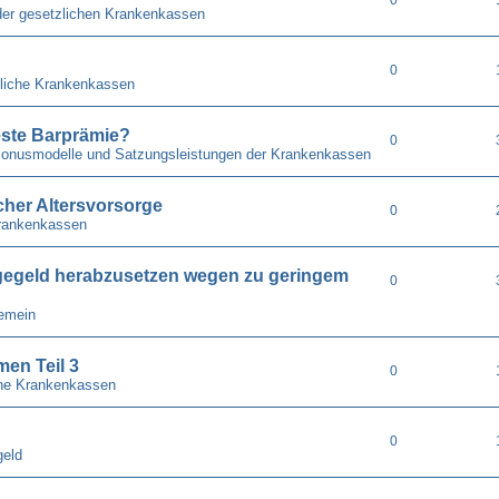
der gesetzlichen Krankenkassen
0
liche Krankenkassen
ste Barprämie?
0
 Bonusmodelle und Satzungsleistungen der Krankenkassen
cher Altersvorsorge
0
rankenkassen
gegeld herabzusetzen wegen zu geringem
0
gemein
en Teil 3
0
he Krankenkassen
0
geld