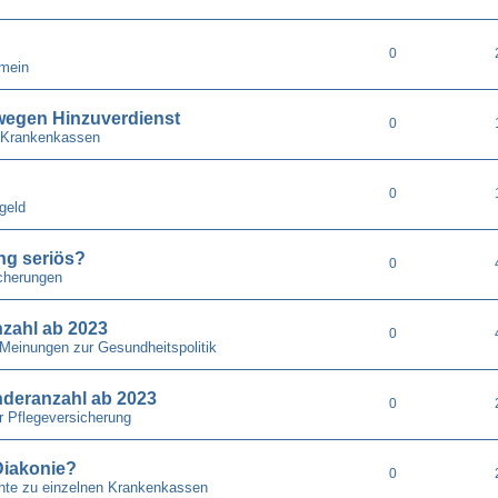
0
emein
wegen Hinzuverdienst
0
 Krankenkassen
0
geld
ung seriös?
0
cherungen
nzahl ab 2023
0
 Meinungen zur Gesundheitspolitik
nderanzahl ab 2023
0
r Pflegeversicherung
Diakonie?
0
chte zu einzelnen Krankenkassen