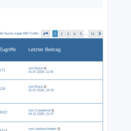
Seite
1
von
14
1
2
3
4
5
14
Nächste
Die Suche ergab 685 Treffer
…
Zugriffe
Letzter Beitrag
von
Rossi
171
31.07.2026, 11:42
von
Rossi
119
31.07.2026, 10:10
von
Czauderna
4322
24.12.2025, 11:37
von
Lohnbuchhalter
9214