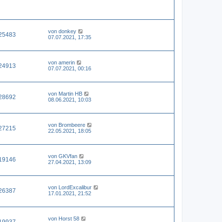
von
donkey
25483
07.07.2021, 17:35
von
amerin
24913
07.07.2021, 00:16
von
Martin HB
28692
08.06.2021, 10:03
von
Brombeere
27215
22.05.2021, 18:05
von
GKVfan
19146
27.04.2021, 13:09
von
LordExcalibur
26387
17.01.2021, 21:52
von
Horst 58
19937