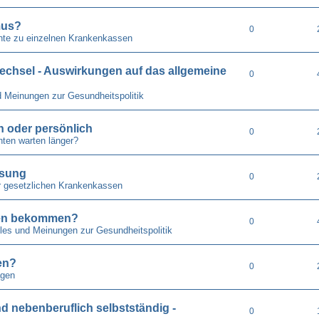
mus?
0
hte zu einzelnen Krankenkassen
echsel - Auswirkungen auf das allgemeine
0
d Meinungen zur Gesundheitspolitik
ch oder persönlich
0
ten warten länger?
isung
0
r gesetzlichen Krankenkassen
pfen bekommen?
0
lles und Meinungen zur Gesundheitspolitik
en?
0
gen
nd nebenberuflich selbstständig -
0