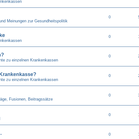
ankenkassen
0
 und Meinungen zur Gesundheitspolitik
ke
0
ankenkassen
n?
0
chte zu einzelnen Krankenkassen
. Krankenkasse?
0
chte zu einzelnen Krankenkassen
0
räge, Fusionen, Beitragssätze
0
d
.
0