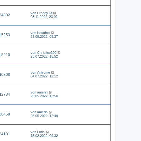
von
Freddy13
24802
03.11.2022, 23:01
von
Koschte
15253
23.09.2022, 09:37
von
Christine100
15210
25.07.2022, 15:52
von
Antrume
40368
04.07.2022, 12:12
von
amerin
42784
25.05.2022, 12:50
von
amerin
28468
25.05.2022, 12:49
von
Loris
24101
15.02.2022, 09:32