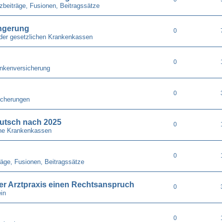
zbeiträge, Fusionen, Beitragssätze
ängerung
0
der gesetzlichen Krankenkassen
0
nkenversicherung
0
icherungen
utsch nach 2025
0
he Krankenkassen
0
räge, Fusionen, Beitragssätze
 der Arztpraxis einen Rechtsanspruch
0
in
0