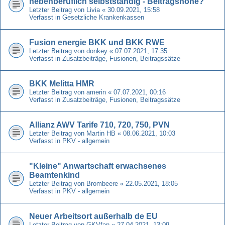
nebenberuflich selbstständig - Beitragshöhe?
Letzter Beitrag von
Livia
«
30.09.2021, 15:58
Verfasst in
Gesetzliche Krankenkassen
Fusion energie BKK und BKK RWE
Letzter Beitrag von
donkey
«
07.07.2021, 17:35
Verfasst in
Zusatzbeiträge, Fusionen, Beitragssätze
BKK Melitta HMR
Letzter Beitrag von
amerin
«
07.07.2021, 00:16
Verfasst in
Zusatzbeiträge, Fusionen, Beitragssätze
Allianz AWV Tarife 710, 720, 750, PVN
Letzter Beitrag von
Martin HB
«
08.06.2021, 10:03
Verfasst in
PKV - allgemein
"Kleine" Anwartschaft erwachsenes
Beamtenkind
Letzter Beitrag von
Brombeere
«
22.05.2021, 18:05
Verfasst in
PKV - allgemein
Neuer Arbeitsort außerhalb de EU
Letzter Beitrag von
GKVfan
«
27.04.2021, 13:09