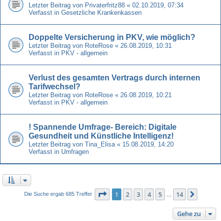
Letzter Beitrag von
Privaterfritz88
«
02.10.2019, 07:34
Verfasst in
Gesetzliche Krankenkassen
Doppelte Versicherung in PKV, wie möglich?
Letzter Beitrag von
RoteRose
«
26.08.2019, 10:31
Verfasst in
PKV - allgemein
Verlust des gesamten Vertrags durch internen
Tarifwechsel?
Letzter Beitrag von
RoteRose
«
26.08.2019, 10:21
Verfasst in
PKV - allgemein
! Spannende Umfrage- Bereich: Digitale
Gesundheit und Künstliche Intelligenz!
Letzter Beitrag von
Tina_Elisa
«
15.08.2019, 14:20
Verfasst in
Umfragen
Seite
1
von
14
1
2
3
4
5
14
Nächst
Die Suche ergab 685 Treffer
…
Gehe zu