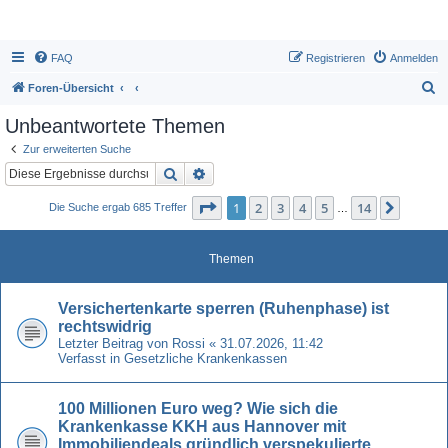
FAQ
Registrieren
Anmelden
S
Foren-Übersicht
u
Unbeantwortete Themen
c
Zur erweiterten Suche
h
Suche
Erweiterte Suche
e
Seite
1
von
14
1
2
3
4
5
14
Nächst
Die Suche ergab 685 Treffer
…
Themen
Versichertenkarte sperren (Ruhenphase) ist
rechtswidrig
Letzter Beitrag von
Rossi
«
31.07.2026, 11:42
Verfasst in
Gesetzliche Krankenkassen
100 Millionen Euro weg? Wie sich die
Krankenkasse KKH aus Hannover mit
Immobiliendeals gründlich verspekulierte