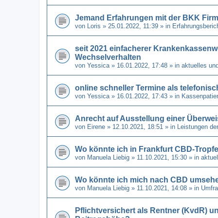
Jemand Erfahrungen mit der BKK Fir
von
Loris
» 25.01.2022, 11:39 » in
Erfahrungsberic
seit 2021 einfacherer Krankenkassenw
Wechselverhalten
von
Yessica
» 16.01.2022, 17:48 » in
aktuelles un
online schneller Termine als telefonis
von
Yessica
» 16.01.2022, 17:43 » in
Kassenpatien
Anrecht auf Ausstellung einer Überwe
von
Eirene
» 12.10.2021, 18:51 » in
Leistungen de
Wo könnte ich in Frankfurt CBD-Tro
von
Manuela Liebig
» 11.10.2021, 15:30 » in
aktue
Wo könnte ich mich nach CBD umseh
von
Manuela Liebig
» 11.10.2021, 14:08 » in
Umfra
Pflichtversichert als Rentner (KvdR) u