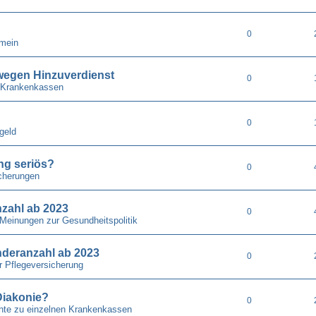
0
emein
wegen Hinzuverdienst
0
 Krankenkassen
0
geld
ung seriös?
0
cherungen
nzahl ab 2023
0
 Meinungen zur Gesundheitspolitik
nderanzahl ab 2023
0
r Pflegeversicherung
Diakonie?
0
chte zu einzelnen Krankenkassen