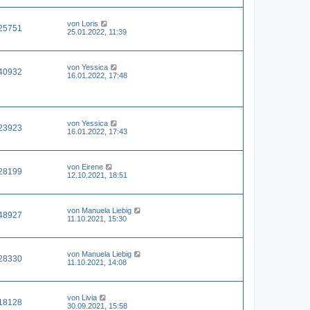
von
Loris
25751
25.01.2022, 11:39
von
Yessica
40932
16.01.2022, 17:48
von
Yessica
23923
16.01.2022, 17:43
von
Eirene
28199
12.10.2021, 18:51
von
Manuela Liebig
48927
11.10.2021, 15:30
von
Manuela Liebig
28330
11.10.2021, 14:08
von
Livia
18128
30.09.2021, 15:58