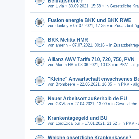
Beitragshöhe?
von
Livia
» 30.09.2021, 15:58 » in
Gesetzliche Kr
Fusion energie BKK und BKK RWE
von
donkey
» 07.07.2021, 17:35 » in
Zusatzbeiträg
BKK Melitta HMR
von
amerin
» 07.07.2021, 00:16 » in
Zusatzbeiträg
Allianz AWV Tarife 710, 720, 750, PVN
von
Martin HB
» 08.06.2021, 10:03 » in
PKV - allg
"Kleine" Anwartschaft erwachsenes B
von
Brombeere
» 22.05.2021, 18:05 » in
PKV - all
Neuer Arbeitsort außerhalb de EU
von
GKVfan
» 27.04.2021, 13:09 » in
Gesetzliche
Krankentagegeld und BU
von
LordExcalibur
» 17.01.2021, 21:52 » in
PKV - 
Welche gesetzliche Krankenkasse?