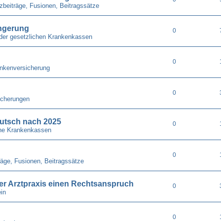
zbeiträge, Fusionen, Beitragssätze
ängerung
0
der gesetzlichen Krankenkassen
0
nkenversicherung
0
icherungen
utsch nach 2025
0
he Krankenkassen
0
räge, Fusionen, Beitragssätze
 der Arztpraxis einen Rechtsanspruch
0
in
0