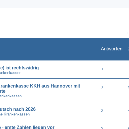
Antworten
) ist rechtswidrig
0
rankenkassen
e Krankenkasse KKH aus Hannover mit
0
rte
rankenkassen
utsch nach 2026
0
he Krankenkassen
- erste Zahlen liegen vor
0