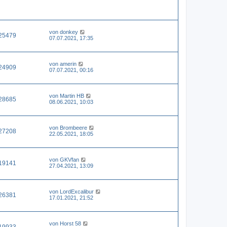
von
donkey
25479
07.07.2021, 17:35
von
amerin
24909
07.07.2021, 00:16
von
Martin HB
28685
08.06.2021, 10:03
von
Brombeere
27208
22.05.2021, 18:05
von
GKVfan
19141
27.04.2021, 13:09
von
LordExcalibur
26381
17.01.2021, 21:52
von
Horst 58
19933