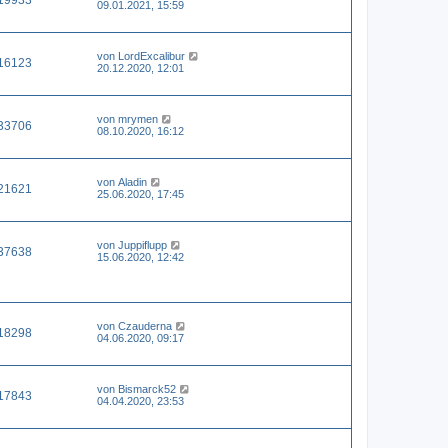
09.01.2021, 15:59
von
LordExcalibur
16123
20.12.2020, 12:01
von
mrymen
33706
08.10.2020, 16:12
von
Aladin
21621
25.06.2020, 17:45
von
Juppiflupp
37638
15.06.2020, 12:42
von
Czauderna
18298
04.06.2020, 09:17
von
Bismarck52
17843
04.04.2020, 23:53