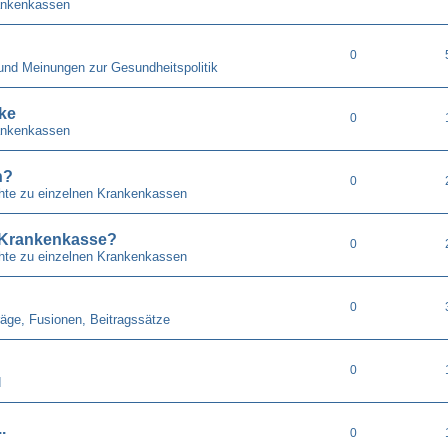
ankenkassen
0
 und Meinungen zur Gesundheitspolitik
ke
0
ankenkassen
n?
0
chte zu einzelnen Krankenkassen
. Krankenkasse?
0
chte zu einzelnen Krankenkassen
0
räge, Fusionen, Beitragssätze
0
d
.
0