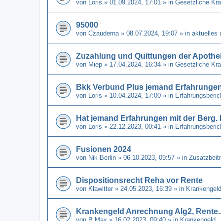
von
Loris
» 01.09.2024, 17:01 » in
Gesetzliche Kr
95000
von
Czauderna
» 08.07.2024, 19:07 » in
aktuelles
Zuzahlung und Quittungen der Apothe
von
Miep
» 17.04.2024, 16:34 » in
Gesetzliche Kr
Bkk Verbund Plus jemand Erfahrunge
von
Loris
» 10.04.2024, 17:00 » in
Erfahrungsberi
Hat jemand Erfahrungen mit der Berg
von
Loris
» 22.12.2023, 00:41 » in
Erfahrungsberi
Fusionen 2024
von
Nik Berlin
» 06.10.2023, 09:57 » in
Zusatzbeit
Dispositionsrecht Reha vor Rente
von
Klawitter
» 24.05.2023, 16:39 » in
Krankengel
Krankengeld Anrechnung Alg2, Rente..
von
B Max
» 16.02.2023, 09:40 » in
Krankengeld