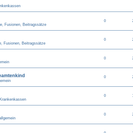
ankenkassen
0
e, Fusionen, Beitragssätze
0
e, Fusionen, Beitragssätze
0
emein
eamtenkind
0
gemein
0
 Krankenkassen
0
allgemein
0