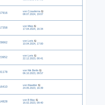
von
Czauderna
57916
08.07.2024, 19:07
von
Miep
17358
17.04.2024, 16:34
von
Loris
28662
10.04.2024, 17:00
von
Loris
23952
22.12.2023, 00:41
von
Nik Berlin
31178
06.10.2023, 09:57
von
Klawitter
16410
24.05.2023, 16:39
von
B Max
14828
16.02.2023, 09:40