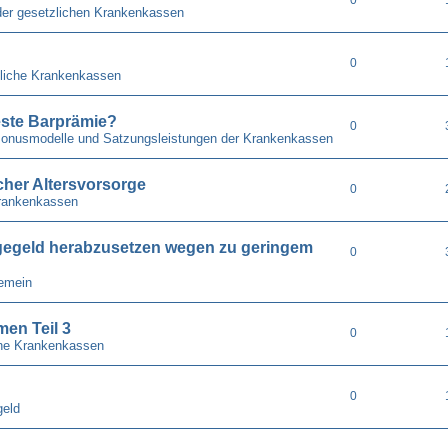
der gesetzlichen Krankenkassen
0
liche Krankenkassen
ste Barprämie?
0
 Bonusmodelle und Satzungsleistungen der Krankenkassen
cher Altersvorsorge
0
rankenkassen
gegeld herabzusetzen wegen zu geringem
0
gemein
en Teil 3
0
he Krankenkassen
0
geld