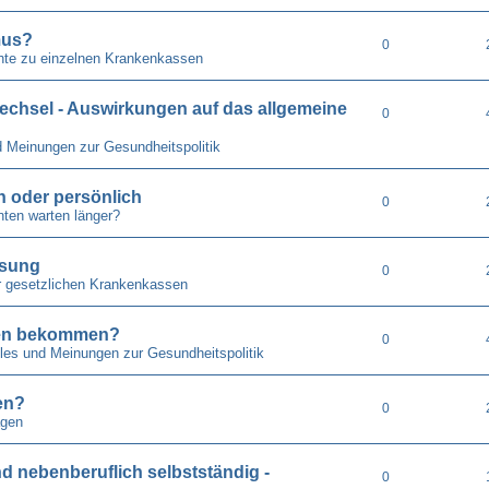
mus?
0
hte zu einzelnen Krankenkassen
echsel - Auswirkungen auf das allgemeine
0
d Meinungen zur Gesundheitspolitik
ch oder persönlich
0
ten warten länger?
isung
0
r gesetzlichen Krankenkassen
pfen bekommen?
0
lles und Meinungen zur Gesundheitspolitik
en?
0
gen
nd nebenberuflich selbstständig -
0