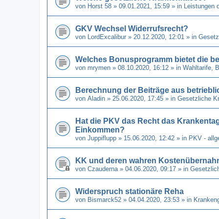
von
Horst 58
» 09.01.2021, 15:59 » in
Leistungen 
GKV Wechsel Widerrufsrecht?
von
LordExcalibur
» 20.12.2020, 12:01 » in
Gesetz
Welches Bonusprogramm bietet die be
von
mrymen
» 08.10.2020, 16:12 » in
Wahltarife,
Berechnung der Beiträge aus betriebli
von
Aladin
» 25.06.2020, 17:45 » in
Gesetzliche K
Hat die PKV das Recht das Krankenta
Einkommen?
von
Juppiflupp
» 15.06.2020, 12:42 » in
PKV - all
KK und deren wahren Kostenübernahm
von
Czauderna
» 04.06.2020, 09:17 » in
Gesetzlic
Widerspruch stationäre Reha
von
Bismarck52
» 04.04.2020, 23:53 » in
Kranken