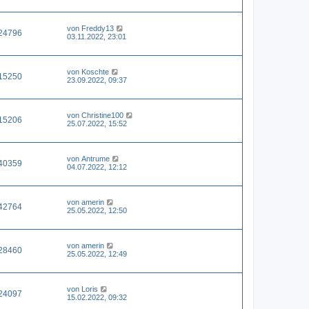
von
Freddy13
24796
03.11.2022, 23:01
von
Koschte
15250
23.09.2022, 09:37
von
Christine100
15206
25.07.2022, 15:52
von
Antrume
40359
04.07.2022, 12:12
von
amerin
42764
25.05.2022, 12:50
von
amerin
28460
25.05.2022, 12:49
von
Loris
24097
15.02.2022, 09:32