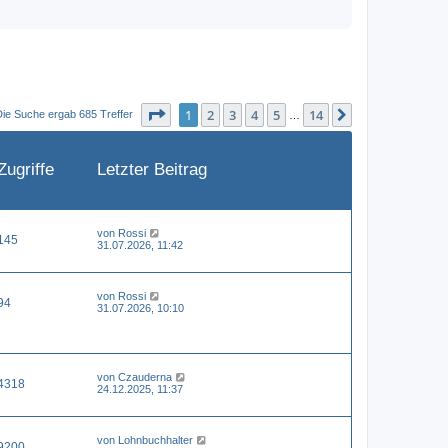
Seite
1
von
14
1
2
3
4
5
14
Nächste
Die Suche ergab 685 Treffer
…
Zugriffe
Letzter Beitrag
von
Rossi
145
31.07.2026, 11:42
von
Rossi
94
31.07.2026, 10:10
von
Czauderna
4318
24.12.2025, 11:37
von
Lohnbuchhalter
9200