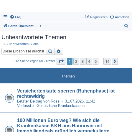
FAQ
Registrieren
Anmelden
S
Foren-Übersicht
u
Unbeantwortete Themen
c
Zur erweiterten Suche
h
Suche
Erweiterte Suche
e
Seite
1
von
14
1
2
3
4
5
14
Nächst
Die Suche ergab 685 Treffer
…
Themen
Versichertenkarte sperren (Ruhenphase) ist
rechtswidrig
Letzter Beitrag von
Rossi
«
31.07.2026, 11:42
Verfasst in
Gesetzliche Krankenkassen
100 Millionen Euro weg? Wie sich die
Krankenkasse KKH aus Hannover mit
Immobiliendeals gründlich verspekulierte