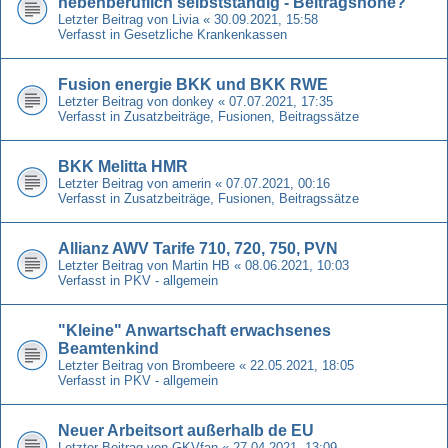
nebenberuflich selbstständig - Beitragshöhe?
Letzter Beitrag von
Livia
«
30.09.2021, 15:58
Verfasst in
Gesetzliche Krankenkassen
Fusion energie BKK und BKK RWE
Letzter Beitrag von
donkey
«
07.07.2021, 17:35
Verfasst in
Zusatzbeiträge, Fusionen, Beitragssätze
BKK Melitta HMR
Letzter Beitrag von
amerin
«
07.07.2021, 00:16
Verfasst in
Zusatzbeiträge, Fusionen, Beitragssätze
Allianz AWV Tarife 710, 720, 750, PVN
Letzter Beitrag von
Martin HB
«
08.06.2021, 10:03
Verfasst in
PKV - allgemein
"Kleine" Anwartschaft erwachsenes
Beamtenkind
Letzter Beitrag von
Brombeere
«
22.05.2021, 18:05
Verfasst in
PKV - allgemein
Neuer Arbeitsort außerhalb de EU
Letzter Beitrag von
GKVfan
«
27.04.2021, 13:09