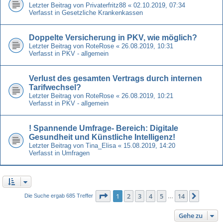
Letzter Beitrag von
Privaterfritz88
«
02.10.2019, 07:34
Verfasst in
Gesetzliche Krankenkassen
Doppelte Versicherung in PKV, wie möglich?
Letzter Beitrag von
RoteRose
«
26.08.2019, 10:31
Verfasst in
PKV - allgemein
Verlust des gesamten Vertrags durch internen
Tarifwechsel?
Letzter Beitrag von
RoteRose
«
26.08.2019, 10:21
Verfasst in
PKV - allgemein
! Spannende Umfrage- Bereich: Digitale
Gesundheit und Künstliche Intelligenz!
Letzter Beitrag von
Tina_Elisa
«
15.08.2019, 14:20
Verfasst in
Umfragen
Seite
1
von
14
1
2
3
4
5
14
Nächst
Die Suche ergab 685 Treffer
…
Gehe zu