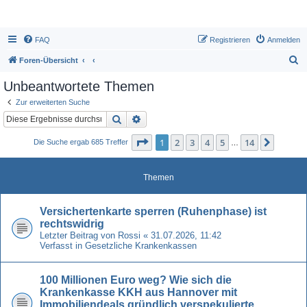
FAQ
Registrieren
Anmelden
S
Foren-Übersicht
u
Unbeantwortete Themen
c
Zur erweiterten Suche
h
Suche
Erweiterte Suche
e
Seite
1
von
14
1
2
3
4
5
14
Nächst
Die Suche ergab 685 Treffer
…
Themen
Versichertenkarte sperren (Ruhenphase) ist
rechtswidrig
Letzter Beitrag von
Rossi
«
31.07.2026, 11:42
Verfasst in
Gesetzliche Krankenkassen
100 Millionen Euro weg? Wie sich die
Krankenkasse KKH aus Hannover mit
Immobiliendeals gründlich verspekulierte