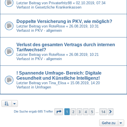
Letzter Beitrag von
Privaterfritz88
«
02.10.2019, 07:34
Verfasst in
Gesetzliche Krankenkassen
Doppelte Versicherung in PKV, wie möglich?
Letzter Beitrag von
RoteRose
«
26.08.2019, 10:31
Verfasst in
PKV - allgemein
Verlust des gesamten Vertrags durch internen
Tarifwechsel?
Letzter Beitrag von
RoteRose
«
26.08.2019, 10:21
Verfasst in
PKV - allgemein
! Spannende Umfrage- Bereich: Digitale
Gesundheit und Künstliche Intelligenz!
Letzter Beitrag von
Tina_Elisa
«
15.08.2019, 14:20
Verfasst in
Umfragen
Seite
1
von
14
1
2
3
4
5
14
Nächst
Die Suche ergab 685 Treffer
…
Gehe zu