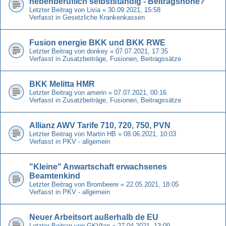
nebenberuflich selbstständig - Beitragshöhe?
Letzter Beitrag von
Livia
«
30.09.2021, 15:58
Verfasst in
Gesetzliche Krankenkassen
Fusion energie BKK und BKK RWE
Letzter Beitrag von
donkey
«
07.07.2021, 17:35
Verfasst in
Zusatzbeiträge, Fusionen, Beitragssätze
BKK Melitta HMR
Letzter Beitrag von
amerin
«
07.07.2021, 00:16
Verfasst in
Zusatzbeiträge, Fusionen, Beitragssätze
Allianz AWV Tarife 710, 720, 750, PVN
Letzter Beitrag von
Martin HB
«
08.06.2021, 10:03
Verfasst in
PKV - allgemein
"Kleine" Anwartschaft erwachsenes
Beamtenkind
Letzter Beitrag von
Brombeere
«
22.05.2021, 18:05
Verfasst in
PKV - allgemein
Neuer Arbeitsort außerhalb de EU
Letzter Beitrag von
GKVfan
«
27.04.2021, 13:09