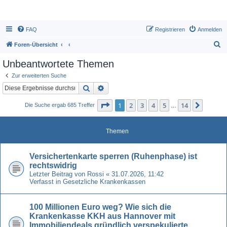
FAQ
Registrieren
Anmelden
S
Foren-Übersicht
u
Unbeantwortete Themen
c
Zur erweiterten Suche
h
Suche
Erweiterte Suche
e
Seite
1
von
14
1
2
3
4
5
14
Nächst
Die Suche ergab 685 Treffer
…
Themen
Versichertenkarte sperren (Ruhenphase) ist
rechtswidrig
Letzter Beitrag von
Rossi
«
31.07.2026, 11:42
Verfasst in
Gesetzliche Krankenkassen
100 Millionen Euro weg? Wie sich die
Krankenkasse KKH aus Hannover mit
Immobiliendeals gründlich verspekulierte