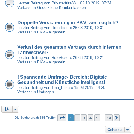
Letzter Beitrag von
Privaterfritz88
«
02.10.2019, 07:34
Verfasst in
Gesetzliche Krankenkassen
Doppelte Versicherung in PKV, wie möglich?
Letzter Beitrag von
RoteRose
«
26.08.2019, 10:31
Verfasst in
PKV - allgemein
Verlust des gesamten Vertrags durch internen
Tarifwechsel?
Letzter Beitrag von
RoteRose
«
26.08.2019, 10:21
Verfasst in
PKV - allgemein
! Spannende Umfrage- Bereich: Digitale
Gesundheit und Künstliche Intelligenz!
Letzter Beitrag von
Tina_Elisa
«
15.08.2019, 14:20
Verfasst in
Umfragen
Seite
1
von
14
1
2
3
4
5
14
Nächst
Die Suche ergab 685 Treffer
…
Gehe zu