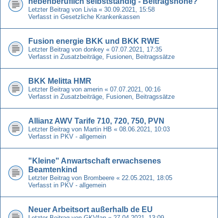
nebenberuflich selbstständig - Beitragshöhe?
Letzter Beitrag von
Livia
«
30.09.2021, 15:58
Verfasst in
Gesetzliche Krankenkassen
Fusion energie BKK und BKK RWE
Letzter Beitrag von
donkey
«
07.07.2021, 17:35
Verfasst in
Zusatzbeiträge, Fusionen, Beitragssätze
BKK Melitta HMR
Letzter Beitrag von
amerin
«
07.07.2021, 00:16
Verfasst in
Zusatzbeiträge, Fusionen, Beitragssätze
Allianz AWV Tarife 710, 720, 750, PVN
Letzter Beitrag von
Martin HB
«
08.06.2021, 10:03
Verfasst in
PKV - allgemein
"Kleine" Anwartschaft erwachsenes
Beamtenkind
Letzter Beitrag von
Brombeere
«
22.05.2021, 18:05
Verfasst in
PKV - allgemein
Neuer Arbeitsort außerhalb de EU
Letzter Beitrag von
GKVfan
«
27.04.2021, 13:09