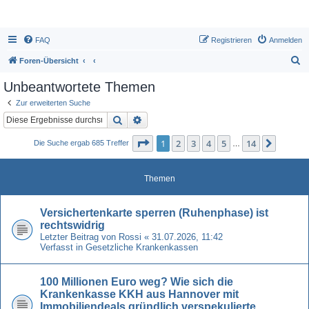
FAQ
Registrieren
Anmelden
S
Foren-Übersicht
u
Unbeantwortete Themen
c
Zur erweiterten Suche
h
Suche
Erweiterte Suche
e
Seite
1
von
14
1
2
3
4
5
14
Nächst
Die Suche ergab 685 Treffer
…
Themen
Versichertenkarte sperren (Ruhenphase) ist
rechtswidrig
Letzter Beitrag von
Rossi
«
31.07.2026, 11:42
Verfasst in
Gesetzliche Krankenkassen
100 Millionen Euro weg? Wie sich die
Krankenkasse KKH aus Hannover mit
Immobiliendeals gründlich verspekulierte