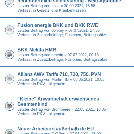
nebenberuflich selbstständig - Beitragshöhe?
Letzter Beitrag von
Livia
«
30.09.2021, 15:58
Verfasst in
Gesetzliche Krankenkassen
Fusion energie BKK und BKK RWE
Letzter Beitrag von
donkey
«
07.07.2021, 17:35
Verfasst in
Zusatzbeiträge, Fusionen, Beitragssätze
BKK Melitta HMR
Letzter Beitrag von
amerin
«
07.07.2021, 00:16
Verfasst in
Zusatzbeiträge, Fusionen, Beitragssätze
Allianz AWV Tarife 710, 720, 750, PVN
Letzter Beitrag von
Martin HB
«
08.06.2021, 10:03
Verfasst in
PKV - allgemein
"Kleine" Anwartschaft erwachsenes
Beamtenkind
Letzter Beitrag von
Brombeere
«
22.05.2021, 18:05
Verfasst in
PKV - allgemein
Neuer Arbeitsort außerhalb de EU
Letzter Beitrag von
GKVfan
«
27.04.2021, 13:09