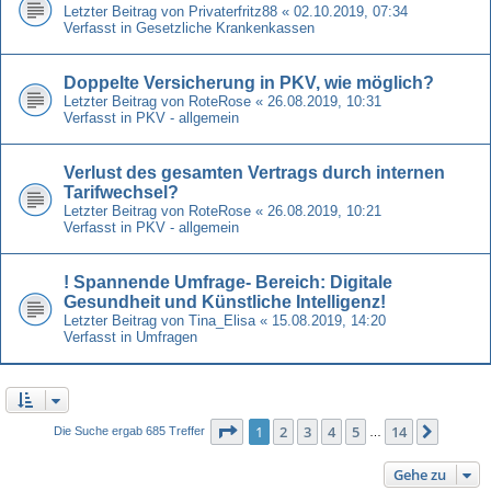
Letzter Beitrag von
Privaterfritz88
«
02.10.2019, 07:34
Verfasst in
Gesetzliche Krankenkassen
Doppelte Versicherung in PKV, wie möglich?
Letzter Beitrag von
RoteRose
«
26.08.2019, 10:31
Verfasst in
PKV - allgemein
Verlust des gesamten Vertrags durch internen
Tarifwechsel?
Letzter Beitrag von
RoteRose
«
26.08.2019, 10:21
Verfasst in
PKV - allgemein
! Spannende Umfrage- Bereich: Digitale
Gesundheit und Künstliche Intelligenz!
Letzter Beitrag von
Tina_Elisa
«
15.08.2019, 14:20
Verfasst in
Umfragen
Seite
1
von
14
1
2
3
4
5
14
Nächst
Die Suche ergab 685 Treffer
…
Gehe zu