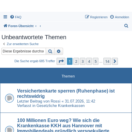
FAQ
Registrieren
Anmelden
S
Foren-Übersicht
u
Unbeantwortete Themen
c
Zur erweiterten Suche
h
Suche
Erweiterte Suche
e
Seite
1
von
14
1
2
3
4
5
14
Nächst
Die Suche ergab 685 Treffer
…
Themen
Versichertenkarte sperren (Ruhenphase) ist
rechtswidrig
Letzter Beitrag von
Rossi
«
31.07.2026, 11:42
Verfasst in
Gesetzliche Krankenkassen
100 Millionen Euro weg? Wie sich die
Krankenkasse KKH aus Hannover mit
Immobiliendeals gründlich verspekulierte