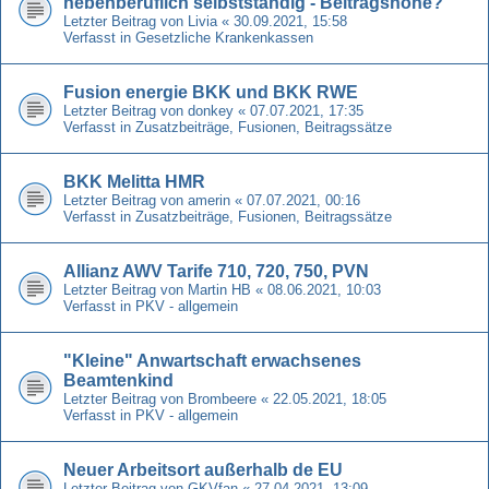
nebenberuflich selbstständig - Beitragshöhe?
Letzter Beitrag von
Livia
«
30.09.2021, 15:58
Verfasst in
Gesetzliche Krankenkassen
Fusion energie BKK und BKK RWE
Letzter Beitrag von
donkey
«
07.07.2021, 17:35
Verfasst in
Zusatzbeiträge, Fusionen, Beitragssätze
BKK Melitta HMR
Letzter Beitrag von
amerin
«
07.07.2021, 00:16
Verfasst in
Zusatzbeiträge, Fusionen, Beitragssätze
Allianz AWV Tarife 710, 720, 750, PVN
Letzter Beitrag von
Martin HB
«
08.06.2021, 10:03
Verfasst in
PKV - allgemein
"Kleine" Anwartschaft erwachsenes
Beamtenkind
Letzter Beitrag von
Brombeere
«
22.05.2021, 18:05
Verfasst in
PKV - allgemein
Neuer Arbeitsort außerhalb de EU
Letzter Beitrag von
GKVfan
«
27.04.2021, 13:09