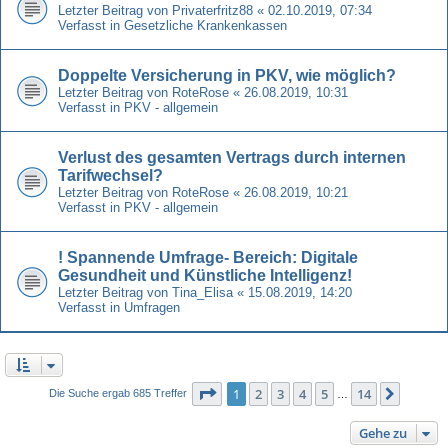
Letzter Beitrag von
Privaterfritz88
«
02.10.2019, 07:34
Verfasst in
Gesetzliche Krankenkassen
Doppelte Versicherung in PKV, wie möglich?
Letzter Beitrag von
RoteRose
«
26.08.2019, 10:31
Verfasst in
PKV - allgemein
Verlust des gesamten Vertrags durch internen
Tarifwechsel?
Letzter Beitrag von
RoteRose
«
26.08.2019, 10:21
Verfasst in
PKV - allgemein
! Spannende Umfrage- Bereich: Digitale
Gesundheit und Künstliche Intelligenz!
Letzter Beitrag von
Tina_Elisa
«
15.08.2019, 14:20
Verfasst in
Umfragen
Seite
1
von
14
1
2
3
4
5
14
Nächst
Die Suche ergab 685 Treffer
…
Gehe zu