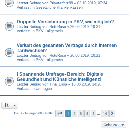
Letzter Beitrag von
Privaterfritz88
«
02.10.2019, 07:34
Verfasst in
Gesetzliche Krankenkassen
Doppelte Versicherung in PKV, wie möglich?
Letzter Beitrag von
RoteRose
«
26.08.2019, 10:31
Verfasst in
PKV - allgemein
Verlust des gesamten Vertrags durch internen
Tarifwechsel?
Letzter Beitrag von
RoteRose
«
26.08.2019, 10:21
Verfasst in
PKV - allgemein
! Spannende Umfrage- Bereich: Digitale
Gesundheit und Künstliche Intelligenz!
Letzter Beitrag von
Tina_Elisa
«
15.08.2019, 14:20
Verfasst in
Umfragen
Seite
1
von
14
1
2
3
4
5
14
Nächst
Die Suche ergab 685 Treffer
…
Gehe zu