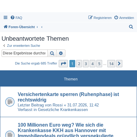
FAQ
Registrieren
Anmelden
S
Foren-Übersicht
u
Unbeantwortete Themen
c
Zur erweiterten Suche
h
Suche
Erweiterte Suche
e
Seite
1
von
14
1
2
3
4
5
14
Nächst
Die Suche ergab 685 Treffer
…
Themen
Versichertenkarte sperren (Ruhenphase) ist
rechtswidrig
Letzter Beitrag von
Rossi
«
31.07.2026, 11:42
Verfasst in
Gesetzliche Krankenkassen
100 Millionen Euro weg? Wie sich die
Krankenkasse KKH aus Hannover mit
Immobiliendeals gründlich verspekulierte