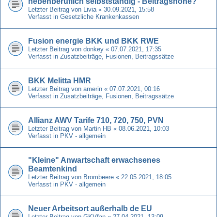
nebenberuflich selbstständig - Beitragshöhe?
Letzter Beitrag von
Livia
«
30.09.2021, 15:58
Verfasst in
Gesetzliche Krankenkassen
Fusion energie BKK und BKK RWE
Letzter Beitrag von
donkey
«
07.07.2021, 17:35
Verfasst in
Zusatzbeiträge, Fusionen, Beitragssätze
BKK Melitta HMR
Letzter Beitrag von
amerin
«
07.07.2021, 00:16
Verfasst in
Zusatzbeiträge, Fusionen, Beitragssätze
Allianz AWV Tarife 710, 720, 750, PVN
Letzter Beitrag von
Martin HB
«
08.06.2021, 10:03
Verfasst in
PKV - allgemein
"Kleine" Anwartschaft erwachsenes
Beamtenkind
Letzter Beitrag von
Brombeere
«
22.05.2021, 18:05
Verfasst in
PKV - allgemein
Neuer Arbeitsort außerhalb de EU
Letzter Beitrag von
GKVfan
«
27.04.2021, 13:09