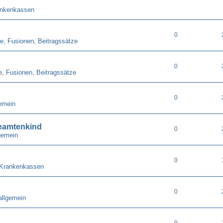
ankenkassen
0
e, Fusionen, Beitragssätze
0
e, Fusionen, Beitragssätze
0
emein
eamtenkind
0
gemein
0
 Krankenkassen
0
allgemein
0