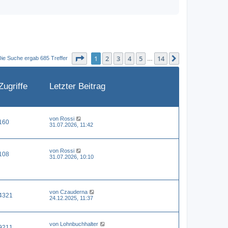
Seite
1
von
14
1
2
3
4
5
14
Nächste
Die Suche ergab 685 Treffer
…
Zugriffe
Letzter Beitrag
von
Rossi
160
31.07.2026, 11:42
von
Rossi
108
31.07.2026, 10:10
von
Czauderna
4321
24.12.2025, 11:37
von
Lohnbuchhalter
9211