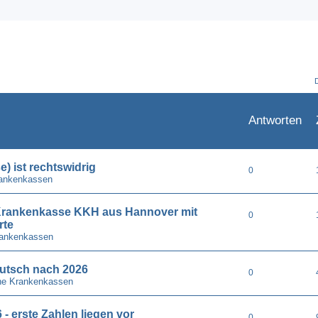
Antworten
) ist rechtswidrig
0
rankenkassen
e Krankenkasse KKH aus Hannover mit
0
rte
rankenkassen
utsch nach 2026
0
he Krankenkassen
- erste Zahlen liegen vor
0