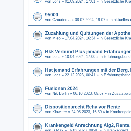
von
Loris
» 01.09.2024, 17:01 » in
Gesetzliche Kr
95000
von
Czauderna
» 08.07.2024, 19:07 » in
aktuelles
Zuzahlung und Quittungen der Apothe
von
Miep
» 17.04.2024, 16:34 » in
Gesetzliche Kr
Bkk Verbund Plus jemand Erfahrunge
von
Loris
» 10.04.2024, 17:00 » in
Erfahrungsberi
Hat jemand Erfahrungen mit der Berg
von
Loris
» 22.12.2023, 00:41 » in
Erfahrungsberi
Fusionen 2024
von
Nik Berlin
» 06.10.2023, 09:57 » in
Zusatzbeit
Dispositionsrecht Reha vor Rente
von
Klawitter
» 24.05.2023, 16:39 » in
Krankengel
Krankengeld Anrechnung Alg2, Rente..
von
B Max
» 16.02.2023, 09:40 » in
Krankengeld