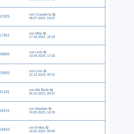
von
Czauderna
57925
08.07.2024, 19:07
von
Miep
17361
17.04.2024, 16:34
von
Loris
28665
10.04.2024, 17:00
von
Loris
23955
22.12.2023, 00:41
von
Nik Berlin
31181
06.10.2023, 09:57
von
Klawitter
16415
24.05.2023, 16:39
von
B Max
14833
16.02.2023, 09:40