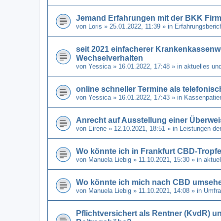
Jemand Erfahrungen mit der BKK Fir
von
Loris
» 25.01.2022, 11:39 » in
Erfahrungsberic
seit 2021 einfacherer Krankenkassenw
Wechselverhalten
von
Yessica
» 16.01.2022, 17:48 » in
aktuelles un
online schneller Termine als telefonis
von
Yessica
» 16.01.2022, 17:43 » in
Kassenpatien
Anrecht auf Ausstellung einer Überwe
von
Eirene
» 12.10.2021, 18:51 » in
Leistungen de
Wo könnte ich in Frankfurt CBD-Tro
von
Manuela Liebig
» 11.10.2021, 15:30 » in
aktue
Wo könnte ich mich nach CBD umseh
von
Manuela Liebig
» 11.10.2021, 14:08 » in
Umfra
Pflichtversichert als Rentner (KvdR) u