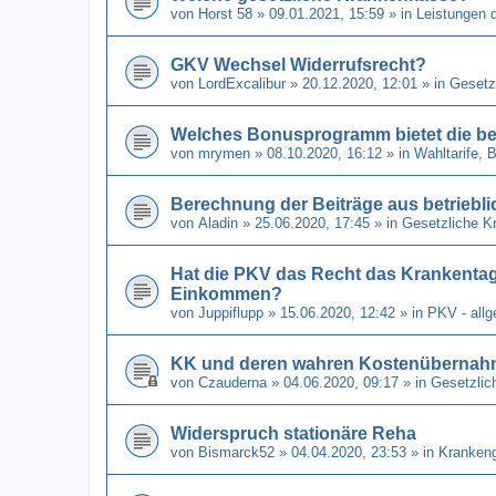
von
Horst 58
» 09.01.2021, 15:59 » in
Leistungen 
GKV Wechsel Widerrufsrecht?
von
LordExcalibur
» 20.12.2020, 12:01 » in
Gesetz
Welches Bonusprogramm bietet die be
von
mrymen
» 08.10.2020, 16:12 » in
Wahltarife,
Berechnung der Beiträge aus betriebli
von
Aladin
» 25.06.2020, 17:45 » in
Gesetzliche K
Hat die PKV das Recht das Krankenta
Einkommen?
von
Juppiflupp
» 15.06.2020, 12:42 » in
PKV - all
KK und deren wahren Kostenübernahm
von
Czauderna
» 04.06.2020, 09:17 » in
Gesetzlic
Widerspruch stationäre Reha
von
Bismarck52
» 04.04.2020, 23:53 » in
Kranken