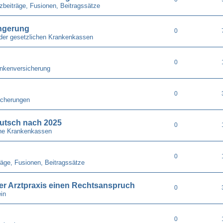
zbeiträge, Fusionen, Beitragssätze
ängerung
0
der gesetzlichen Krankenkassen
0
nkenversicherung
0
icherungen
utsch nach 2025
0
he Krankenkassen
0
räge, Fusionen, Beitragssätze
 der Arztpraxis einen Rechtsanspruch
0
in
0