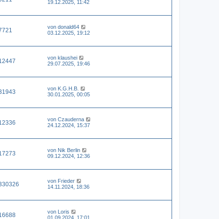
19.12.2025, 11:42
von
donald64
7721
03.12.2025, 19:12
von
klaushei
12447
29.07.2025, 19:46
von
K.G.H.B.
31943
30.01.2025, 00:05
von
Czauderna
12336
24.12.2024, 15:37
von
Nik Berlin
17273
09.12.2024, 12:36
von
Frieder
330326
14.11.2024, 18:36
von
Loris
16688
01.09.2024, 17:01