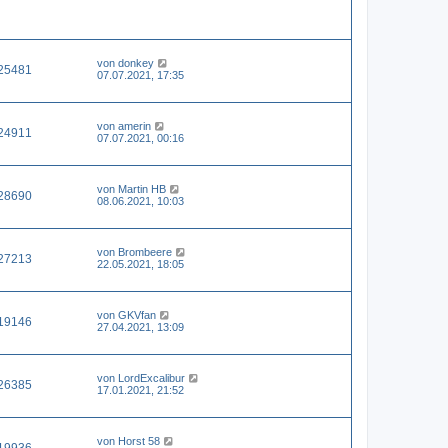
von
donkey
25481
07.07.2021, 17:35
von
amerin
24911
07.07.2021, 00:16
von
Martin HB
28690
08.06.2021, 10:03
von
Brombeere
27213
22.05.2021, 18:05
von
GKVfan
19146
27.04.2021, 13:09
von
LordExcalibur
26385
17.01.2021, 21:52
von
Horst 58
19936