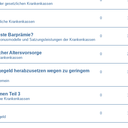
der gesetzlichen Krankenkassen
0
liche Krankenkassen
ste Barprämie?
0
 Bonusmodelle und Satzungsleistungen der Krankenkassen
cher Altersvorsorge
0
rankenkassen
gegeld herabzusetzen wegen zu geringem
0
gemein
en Teil 3
0
he Krankenkassen
0
geld