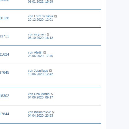
09.01.2021, 15:59
von
LordExcalibur
16126
20.12.2020, 12:01
von
mrymen
33711
08.10.2020, 16:12
von
Aladin
21624
25.06.2020, 17:45
von
Juppiflupp
37645
15.06.2020, 12:42
von
Czauderna
18302
04.06.2020, 09:17
von
Bismarck52
17844
04.04.2020, 23:53