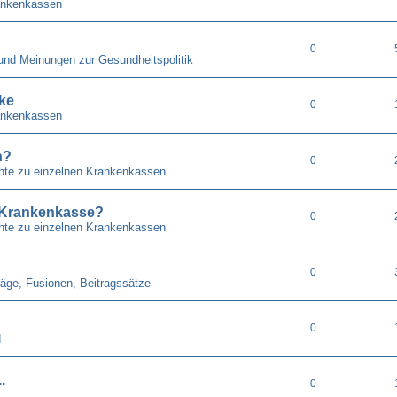
ankenkassen
0
 und Meinungen zur Gesundheitspolitik
ke
0
ankenkassen
n?
0
chte zu einzelnen Krankenkassen
. Krankenkasse?
0
chte zu einzelnen Krankenkassen
0
räge, Fusionen, Beitragssätze
0
d
.
0