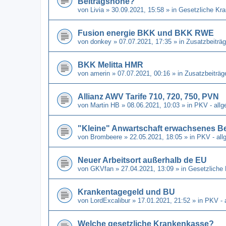
Beitragshöhe?
von
Livia
» 30.09.2021, 15:58 » in
Gesetzliche Kr
Fusion energie BKK und BKK RWE
von
donkey
» 07.07.2021, 17:35 » in
Zusatzbeiträg
BKK Melitta HMR
von
amerin
» 07.07.2021, 00:16 » in
Zusatzbeiträg
Allianz AWV Tarife 710, 720, 750, PVN
von
Martin HB
» 08.06.2021, 10:03 » in
PKV - allg
"Kleine" Anwartschaft erwachsenes B
von
Brombeere
» 22.05.2021, 18:05 » in
PKV - all
Neuer Arbeitsort außerhalb de EU
von
GKVfan
» 27.04.2021, 13:09 » in
Gesetzliche
Krankentagegeld und BU
von
LordExcalibur
» 17.01.2021, 21:52 » in
PKV - 
Welche gesetzliche Krankenkasse?