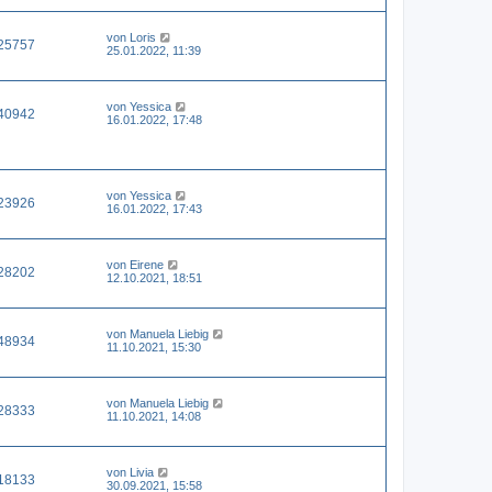
von
Loris
25757
25.01.2022, 11:39
von
Yessica
40942
16.01.2022, 17:48
von
Yessica
23926
16.01.2022, 17:43
von
Eirene
28202
12.10.2021, 18:51
von
Manuela Liebig
48934
11.10.2021, 15:30
von
Manuela Liebig
28333
11.10.2021, 14:08
von
Livia
18133
30.09.2021, 15:58