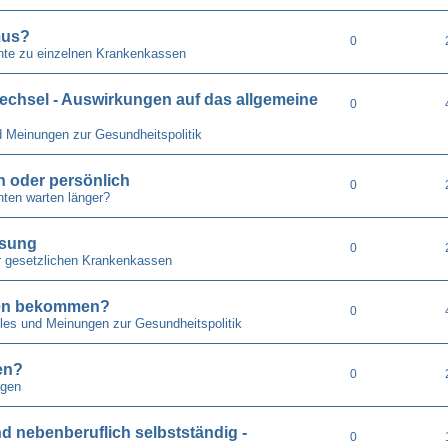
mus?
0
hte zu einzelnen Krankenkassen
echsel - Auswirkungen auf das allgemeine
0
d Meinungen zur Gesundheitspolitik
ch oder persönlich
0
ten warten länger?
isung
0
r gesetzlichen Krankenkassen
pfen bekommen?
0
lles und Meinungen zur Gesundheitspolitik
en?
0
gen
nd nebenberuflich selbstständig -
0