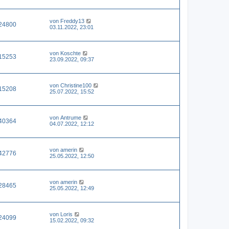
von
Freddy13
24800
03.11.2022, 23:01
von
Koschte
15253
23.09.2022, 09:37
von
Christine100
15208
25.07.2022, 15:52
von
Antrume
40364
04.07.2022, 12:12
von
amerin
42776
25.05.2022, 12:50
von
amerin
28465
25.05.2022, 12:49
von
Loris
24099
15.02.2022, 09:32