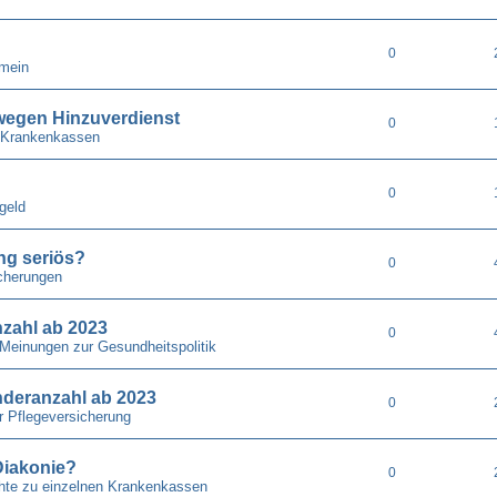
0
emein
wegen Hinzuverdienst
0
 Krankenkassen
0
geld
ung seriös?
0
cherungen
nzahl ab 2023
0
 Meinungen zur Gesundheitspolitik
nderanzahl ab 2023
0
r Pflegeversicherung
Diakonie?
0
chte zu einzelnen Krankenkassen