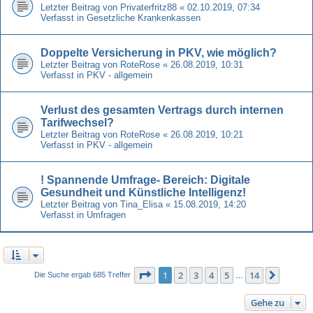
Letzter Beitrag von
Privaterfritz88
«
02.10.2019, 07:34
Verfasst in
Gesetzliche Krankenkassen
Doppelte Versicherung in PKV, wie möglich?
Letzter Beitrag von
RoteRose
«
26.08.2019, 10:31
Verfasst in
PKV - allgemein
Verlust des gesamten Vertrags durch internen
Tarifwechsel?
Letzter Beitrag von
RoteRose
«
26.08.2019, 10:21
Verfasst in
PKV - allgemein
! Spannende Umfrage- Bereich: Digitale
Gesundheit und Künstliche Intelligenz!
Letzter Beitrag von
Tina_Elisa
«
15.08.2019, 14:20
Verfasst in
Umfragen
Seite
1
von
14
1
2
3
4
5
14
Nächst
Die Suche ergab 685 Treffer
…
Gehe zu