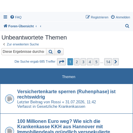
FAQ
Registrieren
Anmelden
S
Foren-Übersicht
u
Unbeantwortete Themen
c
Zur erweiterten Suche
h
Suche
Erweiterte Suche
e
Seite
1
von
14
1
2
3
4
5
14
Nächst
Die Suche ergab 685 Treffer
…
Themen
Versichertenkarte sperren (Ruhenphase) ist
rechtswidrig
Letzter Beitrag von
Rossi
«
31.07.2026, 11:42
Verfasst in
Gesetzliche Krankenkassen
100 Millionen Euro weg? Wie sich die
Krankenkasse KKH aus Hannover mit
Immobiliendeals gründlich verspekulierte