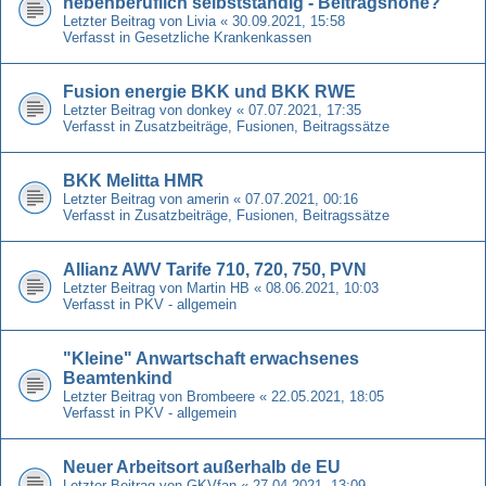
nebenberuflich selbstständig - Beitragshöhe?
Letzter Beitrag von
Livia
«
30.09.2021, 15:58
Verfasst in
Gesetzliche Krankenkassen
Fusion energie BKK und BKK RWE
Letzter Beitrag von
donkey
«
07.07.2021, 17:35
Verfasst in
Zusatzbeiträge, Fusionen, Beitragssätze
BKK Melitta HMR
Letzter Beitrag von
amerin
«
07.07.2021, 00:16
Verfasst in
Zusatzbeiträge, Fusionen, Beitragssätze
Allianz AWV Tarife 710, 720, 750, PVN
Letzter Beitrag von
Martin HB
«
08.06.2021, 10:03
Verfasst in
PKV - allgemein
"Kleine" Anwartschaft erwachsenes
Beamtenkind
Letzter Beitrag von
Brombeere
«
22.05.2021, 18:05
Verfasst in
PKV - allgemein
Neuer Arbeitsort außerhalb de EU
Letzter Beitrag von
GKVfan
«
27.04.2021, 13:09