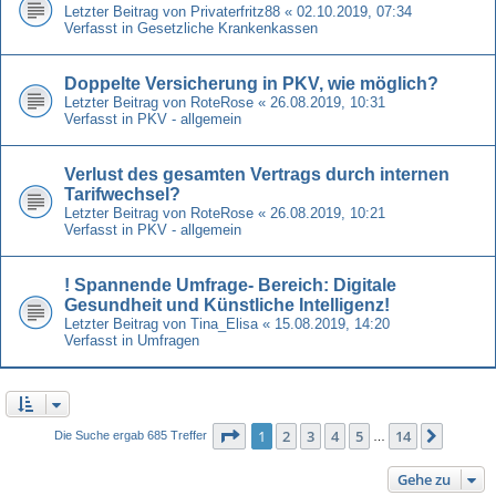
Letzter Beitrag von
Privaterfritz88
«
02.10.2019, 07:34
Verfasst in
Gesetzliche Krankenkassen
Doppelte Versicherung in PKV, wie möglich?
Letzter Beitrag von
RoteRose
«
26.08.2019, 10:31
Verfasst in
PKV - allgemein
Verlust des gesamten Vertrags durch internen
Tarifwechsel?
Letzter Beitrag von
RoteRose
«
26.08.2019, 10:21
Verfasst in
PKV - allgemein
! Spannende Umfrage- Bereich: Digitale
Gesundheit und Künstliche Intelligenz!
Letzter Beitrag von
Tina_Elisa
«
15.08.2019, 14:20
Verfasst in
Umfragen
Seite
1
von
14
1
2
3
4
5
14
Nächst
Die Suche ergab 685 Treffer
…
Gehe zu