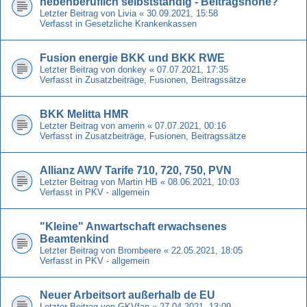
nebenberuflich selbstständig - Beitragshöhe?
Letzter Beitrag von
Livia
«
30.09.2021, 15:58
Verfasst in
Gesetzliche Krankenkassen
Fusion energie BKK und BKK RWE
Letzter Beitrag von
donkey
«
07.07.2021, 17:35
Verfasst in
Zusatzbeiträge, Fusionen, Beitragssätze
BKK Melitta HMR
Letzter Beitrag von
amerin
«
07.07.2021, 00:16
Verfasst in
Zusatzbeiträge, Fusionen, Beitragssätze
Allianz AWV Tarife 710, 720, 750, PVN
Letzter Beitrag von
Martin HB
«
08.06.2021, 10:03
Verfasst in
PKV - allgemein
"Kleine" Anwartschaft erwachsenes
Beamtenkind
Letzter Beitrag von
Brombeere
«
22.05.2021, 18:05
Verfasst in
PKV - allgemein
Neuer Arbeitsort außerhalb de EU
Letzter Beitrag von
GKVfan
«
27.04.2021, 13:09