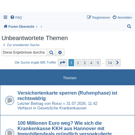
FAQ
Registrieren
Anmelden
S
Foren-Übersicht
u
Unbeantwortete Themen
c
Zur erweiterten Suche
h
Suche
Erweiterte Suche
e
Seite
1
von
14
1
2
3
4
5
14
Nächst
Die Suche ergab 685 Treffer
…
Themen
Versichertenkarte sperren (Ruhenphase) ist
rechtswidrig
Letzter Beitrag von
Rossi
«
31.07.2026, 11:42
Verfasst in
Gesetzliche Krankenkassen
100 Millionen Euro weg? Wie sich die
Krankenkasse KKH aus Hannover mit
Immobiliendeals gründlich verspekulierte