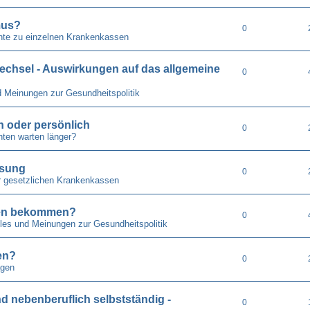
mus?
0
hte zu einzelnen Krankenkassen
echsel - Auswirkungen auf das allgemeine
0
d Meinungen zur Gesundheitspolitik
ch oder persönlich
0
ten warten länger?
isung
0
r gesetzlichen Krankenkassen
pfen bekommen?
0
lles und Meinungen zur Gesundheitspolitik
en?
0
gen
nd nebenberuflich selbstständig -
0