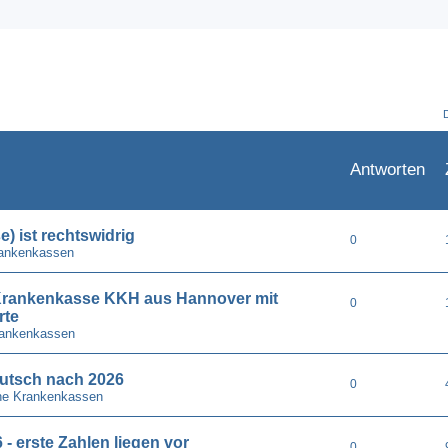
Antworten
) ist rechtswidrig
0
rankenkassen
e Krankenkasse KKH aus Hannover mit
0
rte
rankenkassen
utsch nach 2026
0
he Krankenkassen
- erste Zahlen liegen vor
0