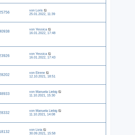
von
Loris
25756
25.01.2022, 11:39
von
Yessica
40938
16.01.2022, 17:48
von
Yessica
23926
16.01.2022, 17:43
von
Eirene
28202
12.10.2021, 18:51
von
Manuela Liebig
48933
11.10.2021, 15:30
von
Manuela Liebig
28332
11.10.2021, 14:08
von
Livia
18132
30.09.2021, 15:58