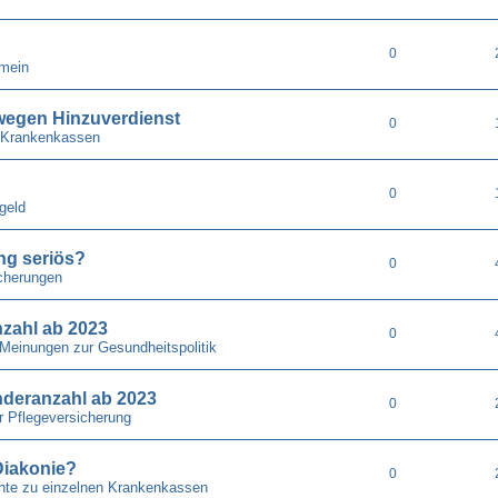
0
emein
wegen Hinzuverdienst
0
 Krankenkassen
0
geld
ung seriös?
0
cherungen
nzahl ab 2023
0
 Meinungen zur Gesundheitspolitik
nderanzahl ab 2023
0
r Pflegeversicherung
Diakonie?
0
chte zu einzelnen Krankenkassen