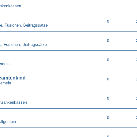
ankenkassen
0
e, Fusionen, Beitragssätze
0
e, Fusionen, Beitragssätze
0
emein
eamtenkind
0
gemein
0
 Krankenkassen
0
allgemein
0