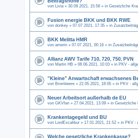
Beitragshöhe?
von
Livia
» 30.09.2021, 15:58 » in
Gesetzliche Kr
Fusion energie BKK und BKK RWE
von
donkey
» 07.07.2021, 17:35 » in
Zusatzbeiträg
BKK Melitta HMR
von
amerin
» 07.07.2021, 00:16 » in
Zusatzbeiträg
Allianz AWV Tarife 710, 720, 750, PVN
von
Martin HB
» 08.06.2021, 10:03 » in
PKV - allg
"Kleine" Anwartschaft erwachsenes B
von
Brombeere
» 22.05.2021, 18:05 » in
PKV - all
Neuer Arbeitsort außerhalb de EU
von
GKVfan
» 27.04.2021, 13:09 » in
Gesetzliche
Krankentagegeld und BU
von
LordExcalibur
» 17.01.2021, 21:52 » in
PKV - 
Welche gesetzliche Krankenkasse?