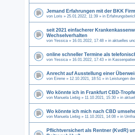
Jemand Erfahrungen mit der BKK Fir
von
Loris
» 25.01.2022, 11:39 » in
Erfahrungsberic
seit 2021 einfacherer Krankenkassenw
Wechselverhalten
von
Yessica
» 16.01.2022, 17:48 » in
aktuelles un
online schneller Termine als telefonis
von
Yessica
» 16.01.2022, 17:43 » in
Kassenpatien
Anrecht auf Ausstellung einer Überwe
von
Eirene
» 12.10.2021, 18:51 » in
Leistungen de
Wo könnte ich in Frankfurt CBD-Tro
von
Manuela Liebig
» 11.10.2021, 15:30 » in
aktue
Wo könnte ich mich nach CBD umseh
von
Manuela Liebig
» 11.10.2021, 14:08 » in
Umfra
Pflichtversichert als Rentner (KvdR) u