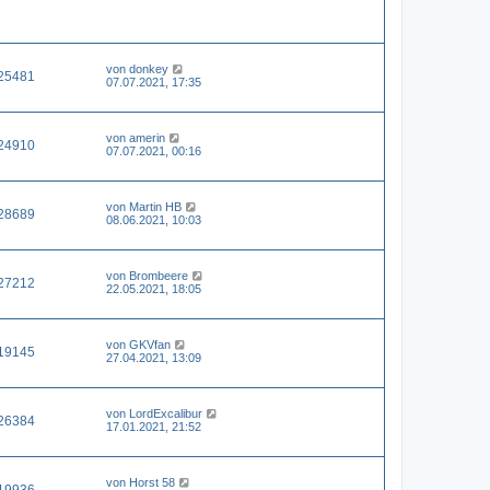
von
donkey
25481
07.07.2021, 17:35
von
amerin
24910
07.07.2021, 00:16
von
Martin HB
28689
08.06.2021, 10:03
von
Brombeere
27212
22.05.2021, 18:05
von
GKVfan
19145
27.04.2021, 13:09
von
LordExcalibur
26384
17.01.2021, 21:52
von
Horst 58
19936