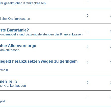
der gesetzlichen Krankenkassen
0
liche Krankenkassen
ste Barprämie?
0
 Bonusmodelle und Satzungsleistungen der Krankenkassen
cher Altersvorsorge
0
rankenkassen
gegeld herabzusetzen wegen zu geringem
0
gemein
en Teil 3
0
he Krankenkassen
0
geld