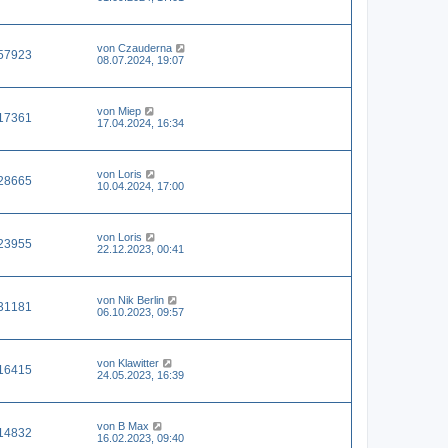
von
Czauderna
57923
08.07.2024, 19:07
von
Miep
17361
17.04.2024, 16:34
von
Loris
28665
10.04.2024, 17:00
von
Loris
23955
22.12.2023, 00:41
von
Nik Berlin
31181
06.10.2023, 09:57
von
Klawitter
16415
24.05.2023, 16:39
von
B Max
14832
16.02.2023, 09:40