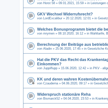
von
Horst 58
» 09.01.2021, 15:59 » in
Leistungen 
GKV Wechsel Widerrufsrecht?
von
LordExcalibur
» 20.12.2020, 12:01 » in
Gesetz
Welches Bonusprogramm bietet die be
von
mrymen
» 08.10.2020, 16:12 » in
Wahltarife,
Berechnung der Beiträge aus betriebli
von
Aladin
» 25.06.2020, 17:45 » in
Gesetzliche K
Hat die PKV das Recht das Krankenta
Einkommen?
von
Juppiflupp
» 15.06.2020, 12:42 » in
PKV - all
KK und deren wahren Kostenübernahm
von
Czauderna
» 04.06.2020, 09:17 » in
Gesetzlic
Widerspruch stationäre Reha
von
Bismarck52
» 04.04.2020, 23:53 » in
Kranken