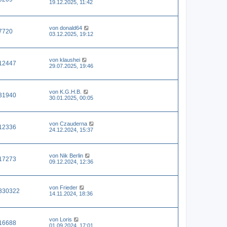
19.12.2025, 11:42
von
donald64
7720
03.12.2025, 19:12
von
klaushei
12447
29.07.2025, 19:46
von
K.G.H.B.
31940
30.01.2025, 00:05
von
Czauderna
12336
24.12.2024, 15:37
von
Nik Berlin
17273
09.12.2024, 12:36
von
Frieder
330322
14.11.2024, 18:36
von
Loris
16688
01.09.2024, 17:01