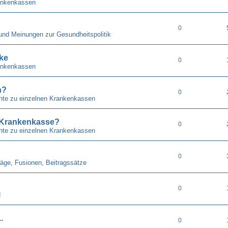
ankenkassen
0
 und Meinungen zur Gesundheitspolitik
ke
0
ankenkassen
n?
0
chte zu einzelnen Krankenkassen
. Krankenkasse?
0
chte zu einzelnen Krankenkassen
0
räge, Fusionen, Beitragssätze
0
d
.
0