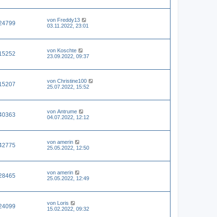
von
Freddy13
24799
03.11.2022, 23:01
von
Koschte
15252
23.09.2022, 09:37
von
Christine100
15207
25.07.2022, 15:52
von
Antrume
40363
04.07.2022, 12:12
von
amerin
42775
25.05.2022, 12:50
von
amerin
28465
25.05.2022, 12:49
von
Loris
24099
15.02.2022, 09:32