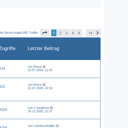
Seite
1
von
14
1
2
3
4
5
14
Nächste
Die Suche ergab 685 Treffer
…
Zugriffe
Letzter Beitrag
von
Rossi
154
31.07.2026, 11:42
von
Rossi
102
31.07.2026, 10:10
von
Czauderna
4320
24.12.2025, 11:37
von
Lohnbuchhalter
9209