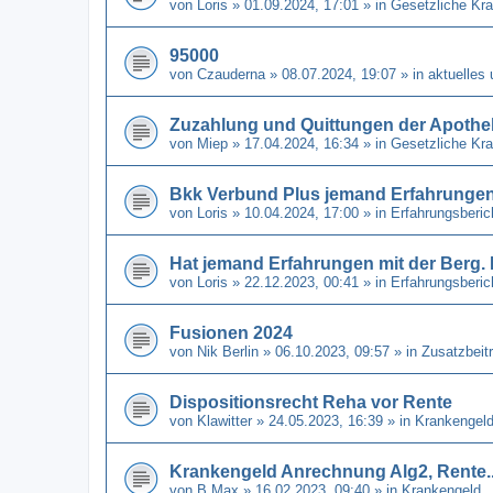
von
Loris
» 01.09.2024, 17:01 » in
Gesetzliche Kr
95000
von
Czauderna
» 08.07.2024, 19:07 » in
aktuelles
Zuzahlung und Quittungen der Apothe
von
Miep
» 17.04.2024, 16:34 » in
Gesetzliche Kr
Bkk Verbund Plus jemand Erfahrunge
von
Loris
» 10.04.2024, 17:00 » in
Erfahrungsberi
Hat jemand Erfahrungen mit der Berg
von
Loris
» 22.12.2023, 00:41 » in
Erfahrungsberi
Fusionen 2024
von
Nik Berlin
» 06.10.2023, 09:57 » in
Zusatzbeit
Dispositionsrecht Reha vor Rente
von
Klawitter
» 24.05.2023, 16:39 » in
Krankengel
Krankengeld Anrechnung Alg2, Rente..
von
B Max
» 16.02.2023, 09:40 » in
Krankengeld