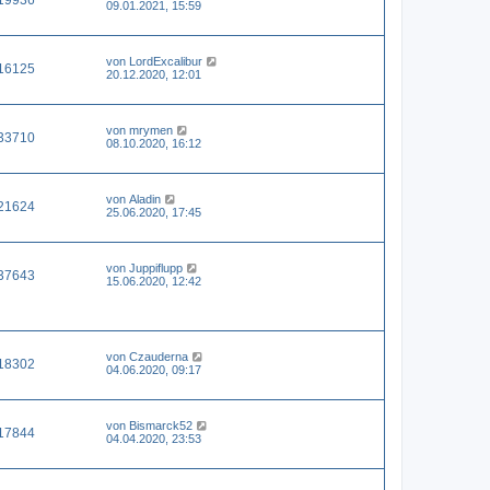
09.01.2021, 15:59
von
LordExcalibur
16125
20.12.2020, 12:01
von
mrymen
33710
08.10.2020, 16:12
von
Aladin
21624
25.06.2020, 17:45
von
Juppiflupp
37643
15.06.2020, 12:42
von
Czauderna
18302
04.06.2020, 09:17
von
Bismarck52
17844
04.04.2020, 23:53