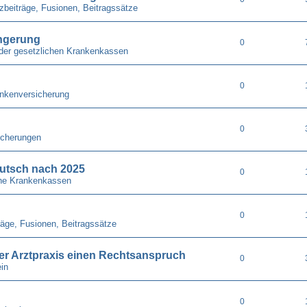
zbeiträge, Fusionen, Beitragssätze
ängerung
0
der gesetzlichen Krankenkassen
0
nkenversicherung
0
icherungen
utsch nach 2025
0
he Krankenkassen
0
räge, Fusionen, Beitragssätze
 der Arztpraxis einen Rechtsanspruch
0
in
0