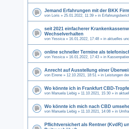
Jemand Erfahrungen mit der BKK Fir
von
Loris
» 25.01.2022, 11:39 » in
Erfahrungsberic
seit 2021 einfacherer Krankenkassenw
Wechselverhalten
von
Yessica
» 16.01.2022, 17:48 » in
aktuelles un
online schneller Termine als telefonis
von
Yessica
» 16.01.2022, 17:43 » in
Kassenpatien
Anrecht auf Ausstellung einer Überwe
von
Eirene
» 12.10.2021, 18:51 » in
Leistungen de
Wo könnte ich in Frankfurt CBD-Tro
von
Manuela Liebig
» 11.10.2021, 15:30 » in
aktue
Wo könnte ich mich nach CBD umseh
von
Manuela Liebig
» 11.10.2021, 14:08 » in
Umfra
Pflichtversichert als Rentner (KvdR) u