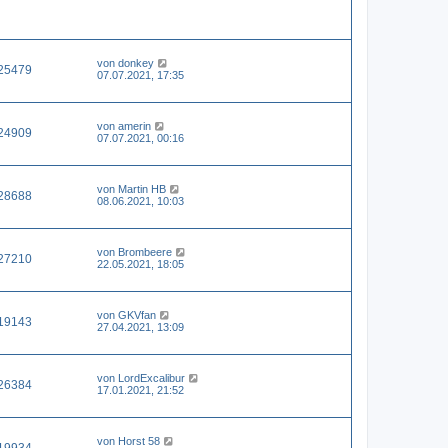
von
donkey
25479
07.07.2021, 17:35
von
amerin
24909
07.07.2021, 00:16
von
Martin HB
28688
08.06.2021, 10:03
von
Brombeere
27210
22.05.2021, 18:05
von
GKVfan
19143
27.04.2021, 13:09
von
LordExcalibur
26384
17.01.2021, 21:52
von
Horst 58
19934