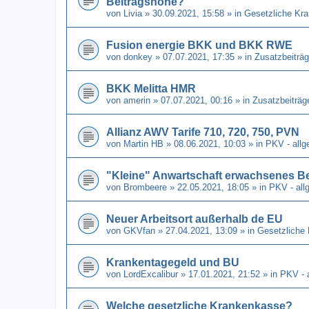
Beitragshöhe?
von
Livia
» 30.09.2021, 15:58 » in
Gesetzliche Kr
Fusion energie BKK und BKK RWE
von
donkey
» 07.07.2021, 17:35 » in
Zusatzbeiträg
BKK Melitta HMR
von
amerin
» 07.07.2021, 00:16 » in
Zusatzbeiträg
Allianz AWV Tarife 710, 720, 750, PVN
von
Martin HB
» 08.06.2021, 10:03 » in
PKV - allg
"Kleine" Anwartschaft erwachsenes B
von
Brombeere
» 22.05.2021, 18:05 » in
PKV - all
Neuer Arbeitsort außerhalb de EU
von
GKVfan
» 27.04.2021, 13:09 » in
Gesetzliche
Krankentagegeld und BU
von
LordExcalibur
» 17.01.2021, 21:52 » in
PKV - 
Welche gesetzliche Krankenkasse?