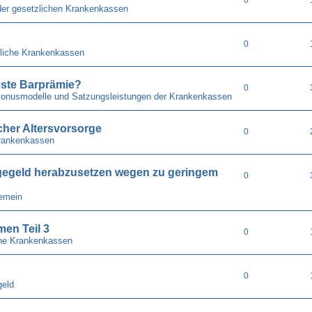
der gesetzlichen Krankenkassen
0
liche Krankenkassen
ste Barprämie?
0
 Bonusmodelle und Satzungsleistungen der Krankenkassen
cher Altersvorsorge
0
rankenkassen
gegeld herabzusetzen wegen zu geringem
0
gemein
en Teil 3
0
he Krankenkassen
0
geld