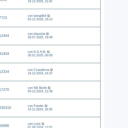
19.12.2025, 11:42
von
donald64
7715
03.12.2025, 19:12
von
klaushei
12444
29.07.2025, 19:46
von
K.G.H.B.
31934
30.01.2025, 00:05
von
Czauderna
12334
24.12.2024, 15:37
von
Nik Berlin
17270
09.12.2024, 12:36
von
Frieder
330316
14.11.2024, 18:36
von
Loris
16686
01.09.2024, 17:01