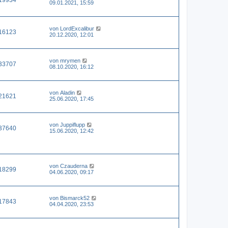
09.01.2021, 15:59
von
LordExcalibur
16123
20.12.2020, 12:01
von
mrymen
33707
08.10.2020, 16:12
von
Aladin
21621
25.06.2020, 17:45
von
Juppiflupp
37640
15.06.2020, 12:42
von
Czauderna
18299
04.06.2020, 09:17
von
Bismarck52
17843
04.04.2020, 23:53