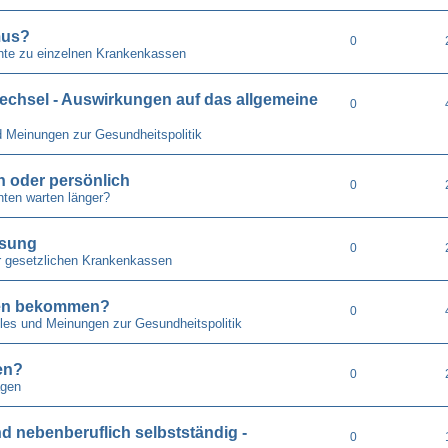
mus?
0
hte zu einzelnen Krankenkassen
echsel - Auswirkungen auf das allgemeine
0
d Meinungen zur Gesundheitspolitik
ch oder persönlich
0
ten warten länger?
isung
0
r gesetzlichen Krankenkassen
pfen bekommen?
0
lles und Meinungen zur Gesundheitspolitik
en?
0
gen
nd nebenberuflich selbstständig -
0