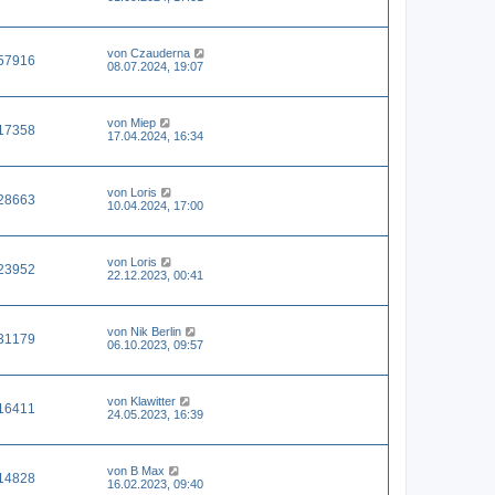
von
Czauderna
57916
08.07.2024, 19:07
von
Miep
17358
17.04.2024, 16:34
von
Loris
28663
10.04.2024, 17:00
von
Loris
23952
22.12.2023, 00:41
von
Nik Berlin
31179
06.10.2023, 09:57
von
Klawitter
16411
24.05.2023, 16:39
von
B Max
14828
16.02.2023, 09:40