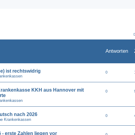
Antworten
) ist rechtswidrig
0
rankenkassen
e Krankenkasse KKH aus Hannover mit
0
rte
rankenkassen
utsch nach 2026
0
he Krankenkassen
- erste Zahlen liegen vor
0