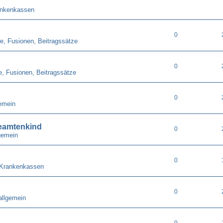
ankenkassen
0
e, Fusionen, Beitragssätze
0
e, Fusionen, Beitragssätze
0
emein
eamtenkind
0
gemein
0
 Krankenkassen
0
allgemein
0