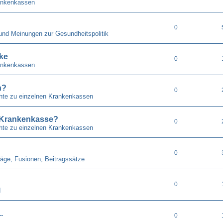
ankenkassen
0
 und Meinungen zur Gesundheitspolitik
ke
0
ankenkassen
n?
0
chte zu einzelnen Krankenkassen
. Krankenkasse?
0
chte zu einzelnen Krankenkassen
0
räge, Fusionen, Beitragssätze
0
d
.
0