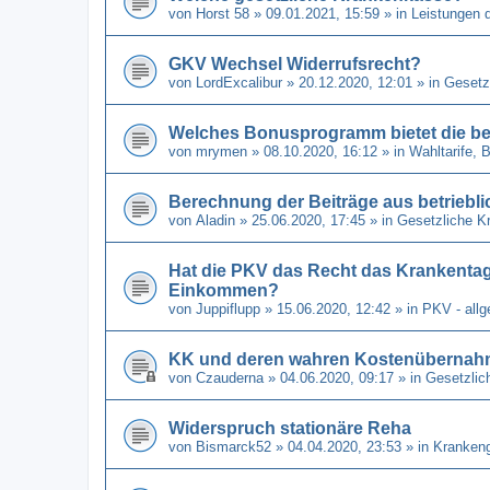
von
Horst 58
» 09.01.2021, 15:59 » in
Leistungen 
GKV Wechsel Widerrufsrecht?
von
LordExcalibur
» 20.12.2020, 12:01 » in
Gesetz
Welches Bonusprogramm bietet die be
von
mrymen
» 08.10.2020, 16:12 » in
Wahltarife,
Berechnung der Beiträge aus betriebli
von
Aladin
» 25.06.2020, 17:45 » in
Gesetzliche K
Hat die PKV das Recht das Krankenta
Einkommen?
von
Juppiflupp
» 15.06.2020, 12:42 » in
PKV - all
KK und deren wahren Kostenübernahm
von
Czauderna
» 04.06.2020, 09:17 » in
Gesetzlic
Widerspruch stationäre Reha
von
Bismarck52
» 04.04.2020, 23:53 » in
Kranken