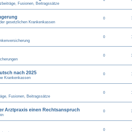
zbeiträge, Fusionen, Beitragssätze
ängerung
0
der gesetzlichen Krankenkassen
0
nkenversicherung
0
icherungen
utsch nach 2025
0
he Krankenkassen
0
räge, Fusionen, Beitragssätze
 der Arztpraxis einen Rechtsanspruch
0
in
0