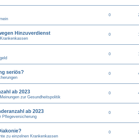
0
emein
wegen Hinzuverdienst
0
 Krankenkassen
0
geld
ung seriös?
0
cherungen
nzahl ab 2023
0
 Meinungen zur Gesundheitspolitik
nderanzahl ab 2023
0
r Pflegeversicherung
Diakonie?
0
chte zu einzelnen Krankenkassen