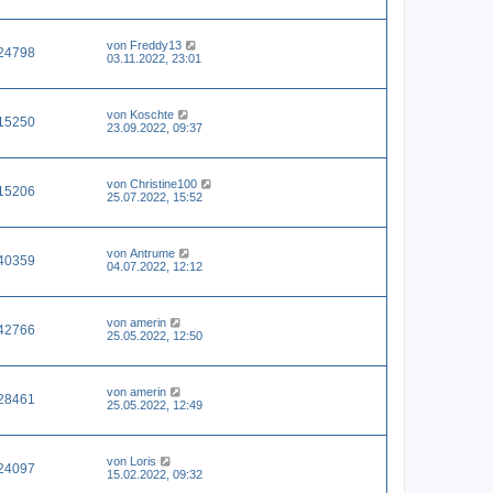
von
Freddy13
24798
03.11.2022, 23:01
von
Koschte
15250
23.09.2022, 09:37
von
Christine100
15206
25.07.2022, 15:52
von
Antrume
40359
04.07.2022, 12:12
von
amerin
42766
25.05.2022, 12:50
von
amerin
28461
25.05.2022, 12:49
von
Loris
24097
15.02.2022, 09:32