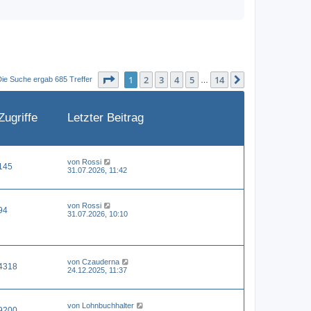
Seite
1
von
14
1
2
3
4
5
14
Nächste
Die Suche ergab 685 Treffer
…
Zugriffe
Letzter Beitrag
von
Rossi
145
31.07.2026, 11:42
von
Rossi
94
31.07.2026, 10:10
von
Czauderna
4318
24.12.2025, 11:37
von
Lohnbuchhalter
9200