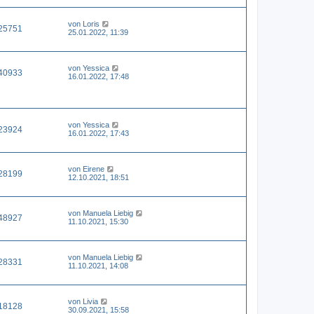
von
Loris
25751
25.01.2022, 11:39
von
Yessica
40933
16.01.2022, 17:48
von
Yessica
23924
16.01.2022, 17:43
von
Eirene
28199
12.10.2021, 18:51
von
Manuela Liebig
48927
11.10.2021, 15:30
von
Manuela Liebig
28331
11.10.2021, 14:08
von
Livia
18128
30.09.2021, 15:58