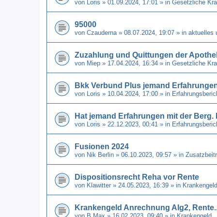
von
Loris
» 01.09.2024, 17:01 » in
Gesetzliche Kr
95000
von
Czauderna
» 08.07.2024, 19:07 » in
aktuelles
Zuzahlung und Quittungen der Apothe
von
Miep
» 17.04.2024, 16:34 » in
Gesetzliche Kr
Bkk Verbund Plus jemand Erfahrunge
von
Loris
» 10.04.2024, 17:00 » in
Erfahrungsberi
Hat jemand Erfahrungen mit der Berg
von
Loris
» 22.12.2023, 00:41 » in
Erfahrungsberi
Fusionen 2024
von
Nik Berlin
» 06.10.2023, 09:57 » in
Zusatzbeit
Dispositionsrecht Reha vor Rente
von
Klawitter
» 24.05.2023, 16:39 » in
Krankengel
Krankengeld Anrechnung Alg2, Rente..
von
B Max
» 16.02.2023, 09:40 » in
Krankengeld