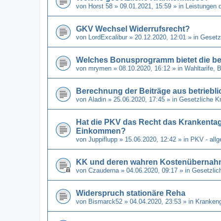
von
Horst 58
» 09.01.2021, 15:59 » in
Leistungen 
GKV Wechsel Widerrufsrecht?
von
LordExcalibur
» 20.12.2020, 12:01 » in
Gesetz
Welches Bonusprogramm bietet die be
von
mrymen
» 08.10.2020, 16:12 » in
Wahltarife,
Berechnung der Beiträge aus betriebli
von
Aladin
» 25.06.2020, 17:45 » in
Gesetzliche K
Hat die PKV das Recht das Krankenta
Einkommen?
von
Juppiflupp
» 15.06.2020, 12:42 » in
PKV - all
KK und deren wahren Kostenübernahm
von
Czauderna
» 04.06.2020, 09:17 » in
Gesetzlic
Widerspruch stationäre Reha
von
Bismarck52
» 04.04.2020, 23:53 » in
Kranken