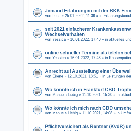
Jemand Erfahrungen mit der BKK Fir
von
Loris
» 25.01.2022, 11:39 » in
Erfahrungsberic
seit 2021 einfacherer Krankenkassenw
Wechselverhalten
von
Yessica
» 16.01.2022, 17:48 » in
aktuelles un
online schneller Termine als telefonis
von
Yessica
» 16.01.2022, 17:43 » in
Kassenpatien
Anrecht auf Ausstellung einer Überwe
von
Eirene
» 12.10.2021, 18:51 » in
Leistungen de
Wo könnte ich in Frankfurt CBD-Tro
von
Manuela Liebig
» 11.10.2021, 15:30 » in
aktue
Wo könnte ich mich nach CBD umseh
von
Manuela Liebig
» 11.10.2021, 14:08 » in
Umfra
Pflichtversichert als Rentner (KvdR) u