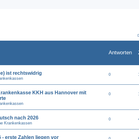
Antworten
) ist rechtswidrig
0
rankenkassen
e Krankenkasse KKH aus Hannover mit
0
rte
rankenkassen
utsch nach 2026
0
he Krankenkassen
- erste Zahlen liegen vor
0