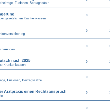
zbeiträge, Fusionen, Beitragssätze
ängerung
0
der gesetzlichen Krankenkassen
0
nkenversicherung
0
icherungen
utsch nach 2025
0
he Krankenkassen
0
räge, Fusionen, Beitragssätze
 der Arztpraxis einen Rechtsanspruch
0
in
0