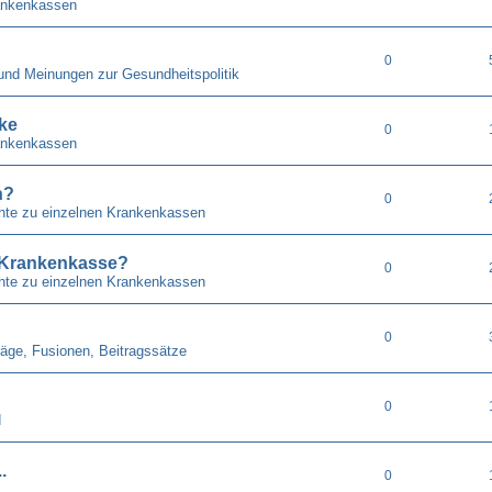
ankenkassen
0
 und Meinungen zur Gesundheitspolitik
ke
0
ankenkassen
n?
0
chte zu einzelnen Krankenkassen
. Krankenkasse?
0
chte zu einzelnen Krankenkassen
0
räge, Fusionen, Beitragssätze
0
d
.
0