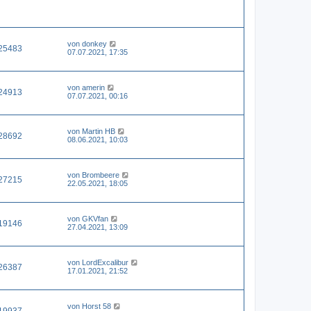
von
donkey
25483
07.07.2021, 17:35
von
amerin
24913
07.07.2021, 00:16
von
Martin HB
28692
08.06.2021, 10:03
von
Brombeere
27215
22.05.2021, 18:05
von
GKVfan
19146
27.04.2021, 13:09
von
LordExcalibur
26387
17.01.2021, 21:52
von
Horst 58
19937