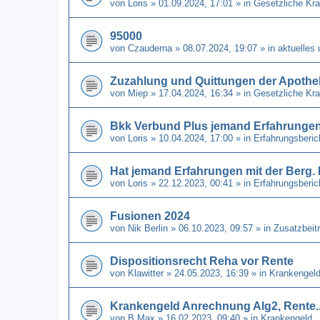
von
Loris
» 01.09.2024, 17:01 » in
Gesetzliche Kr
95000
von
Czauderna
» 08.07.2024, 19:07 » in
aktuelles
Zuzahlung und Quittungen der Apothe
von
Miep
» 17.04.2024, 16:34 » in
Gesetzliche Kr
Bkk Verbund Plus jemand Erfahrunge
von
Loris
» 10.04.2024, 17:00 » in
Erfahrungsberi
Hat jemand Erfahrungen mit der Berg
von
Loris
» 22.12.2023, 00:41 » in
Erfahrungsberi
Fusionen 2024
von
Nik Berlin
» 06.10.2023, 09:57 » in
Zusatzbeit
Dispositionsrecht Reha vor Rente
von
Klawitter
» 24.05.2023, 16:39 » in
Krankengel
Krankengeld Anrechnung Alg2, Rente..
von
B Max
» 16.02.2023, 09:40 » in
Krankengeld