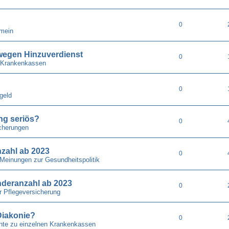
0
emein
wegen Hinzuverdienst
0
 Krankenkassen
0
geld
ung seriös?
0
cherungen
nzahl ab 2023
0
 Meinungen zur Gesundheitspolitik
nderanzahl ab 2023
0
r Pflegeversicherung
Diakonie?
0
chte zu einzelnen Krankenkassen