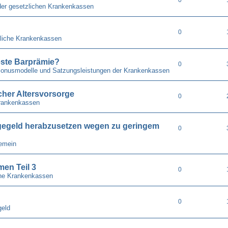
der gesetzlichen Krankenkassen
0
liche Krankenkassen
ste Barprämie?
0
 Bonusmodelle und Satzungsleistungen der Krankenkassen
cher Altersvorsorge
0
rankenkassen
gegeld herabzusetzen wegen zu geringem
0
gemein
en Teil 3
0
he Krankenkassen
0
geld