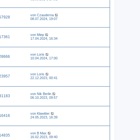
von
Czauderna
57928
08.07.2024, 19:07
von
Miep
17361
17.04.2024, 16:34
von
Loris
28666
10.04.2024, 17:00
von
Loris
23957
22.12.2023, 00:41
von
Nik Berlin
31183
06.10.2023, 09:57
von
Klawitter
16416
24.05.2023, 16:39
von
B Max
14835
16.02.2023, 09:40