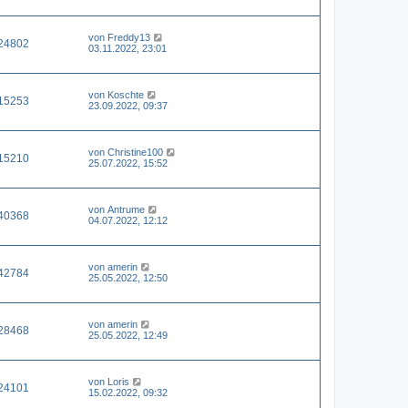
von
Freddy13
24802
03.11.2022, 23:01
von
Koschte
15253
23.09.2022, 09:37
von
Christine100
15210
25.07.2022, 15:52
von
Antrume
40368
04.07.2022, 12:12
von
amerin
42784
25.05.2022, 12:50
von
amerin
28468
25.05.2022, 12:49
von
Loris
24101
15.02.2022, 09:32