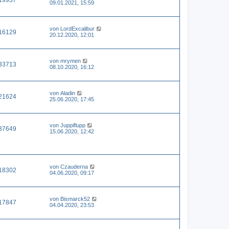
09.01.2021, 15:59
von
LordExcalibur
16129
20.12.2020, 12:01
von
mrymen
33713
08.10.2020, 16:12
von
Aladin
21624
25.06.2020, 17:45
von
Juppiflupp
37649
15.06.2020, 12:42
von
Czauderna
18302
04.06.2020, 09:17
von
Bismarck52
17847
04.04.2020, 23:53