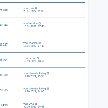
von
Loris
25758
25.01.2022, 11:39
von
Yessica
40944
16.01.2022, 17:48
von
Yessica
23927
16.01.2022, 17:43
von
Eirene
28204
12.10.2021, 18:51
von
Manuela Liebig
48939
11.10.2021, 15:30
von
Manuela Liebig
28335
11.10.2021, 14:08
von
Livia
18133
30.09.2021, 15:58