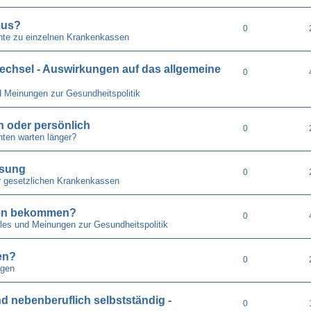
mus?
0
hte zu einzelnen Krankenkassen
echsel - Auswirkungen auf das allgemeine
0
d Meinungen zur Gesundheitspolitik
ch oder persönlich
0
ten warten länger?
isung
0
r gesetzlichen Krankenkassen
pfen bekommen?
0
lles und Meinungen zur Gesundheitspolitik
en?
0
gen
nd nebenberuflich selbstständig -
0