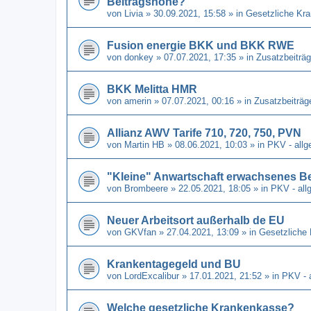
Beitragshöhe?
von
Livia
» 30.09.2021, 15:58 » in
Gesetzliche Kr
Fusion energie BKK und BKK RWE
von
donkey
» 07.07.2021, 17:35 » in
Zusatzbeiträg
BKK Melitta HMR
von
amerin
» 07.07.2021, 00:16 » in
Zusatzbeiträg
Allianz AWV Tarife 710, 720, 750, PVN
von
Martin HB
» 08.06.2021, 10:03 » in
PKV - allg
"Kleine" Anwartschaft erwachsenes B
von
Brombeere
» 22.05.2021, 18:05 » in
PKV - all
Neuer Arbeitsort außerhalb de EU
von
GKVfan
» 27.04.2021, 13:09 » in
Gesetzliche
Krankentagegeld und BU
von
LordExcalibur
» 17.01.2021, 21:52 » in
PKV - 
Welche gesetzliche Krankenkasse?