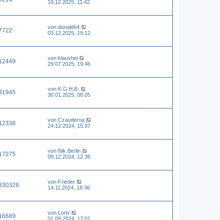
19.12.2025, 11:42
von
donald64
7722
03.12.2025, 19:12
von
klaushei
12449
29.07.2025, 19:46
von
K.G.H.B.
31945
30.01.2025, 00:05
von
Czauderna
12338
24.12.2024, 15:37
von
Nik Berlin
17275
09.12.2024, 12:36
von
Frieder
330328
14.11.2024, 18:36
von
Loris
16689
01.09.2024, 17:01