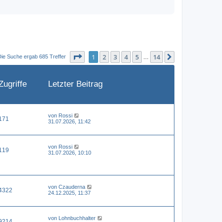
Seite
1
von
14
1
2
3
4
5
14
Nächste
Die Suche ergab 685 Treffer
…
Zugriffe
Letzter Beitrag
von
Rossi
171
31.07.2026, 11:42
von
Rossi
119
31.07.2026, 10:10
von
Czauderna
4322
24.12.2025, 11:37
von
Lohnbuchhalter
9214