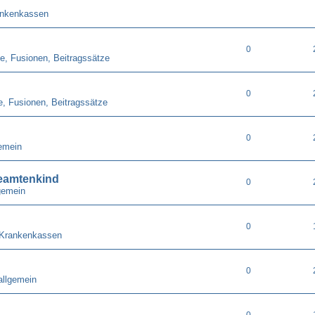
ankenkassen
0
e, Fusionen, Beitragssätze
0
e, Fusionen, Beitragssätze
0
emein
eamtenkind
0
gemein
0
 Krankenkassen
0
allgemein
0