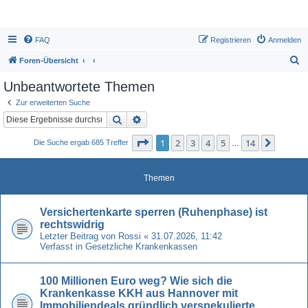
FAQ
Registrieren
Anmelden
S
Foren-Übersicht
u
Unbeantwortete Themen
c
Zur erweiterten Suche
h
Suche
Erweiterte Suche
e
Seite
1
von
14
1
2
3
4
5
14
Nächst
Die Suche ergab 685 Treffer
…
Themen
Versichertenkarte sperren (Ruhenphase) ist
rechtswidrig
Letzter Beitrag von
Rossi
«
31.07.2026, 11:42
Verfasst in
Gesetzliche Krankenkassen
100 Millionen Euro weg? Wie sich die
Krankenkasse KKH aus Hannover mit
Immobiliendeals gründlich verspekulierte