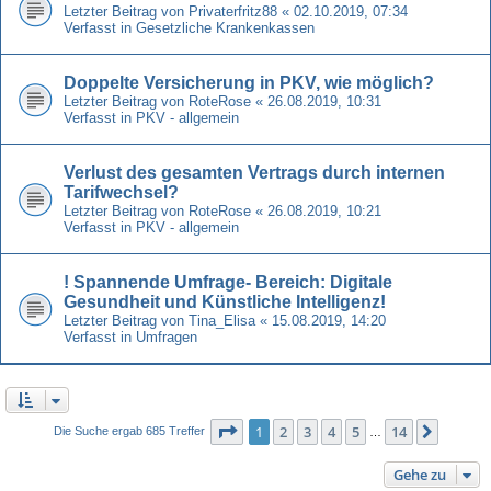
Letzter Beitrag von
Privaterfritz88
«
02.10.2019, 07:34
Verfasst in
Gesetzliche Krankenkassen
Doppelte Versicherung in PKV, wie möglich?
Letzter Beitrag von
RoteRose
«
26.08.2019, 10:31
Verfasst in
PKV - allgemein
Verlust des gesamten Vertrags durch internen
Tarifwechsel?
Letzter Beitrag von
RoteRose
«
26.08.2019, 10:21
Verfasst in
PKV - allgemein
! Spannende Umfrage- Bereich: Digitale
Gesundheit und Künstliche Intelligenz!
Letzter Beitrag von
Tina_Elisa
«
15.08.2019, 14:20
Verfasst in
Umfragen
Seite
1
von
14
1
2
3
4
5
14
Nächst
Die Suche ergab 685 Treffer
…
Gehe zu