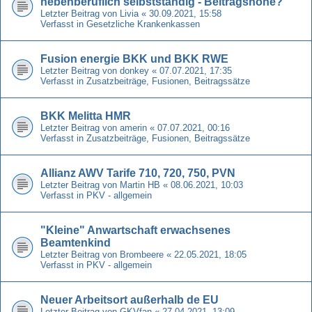
nebenberuflich selbstständig - Beitragshöhe?
Letzter Beitrag von
Livia
«
30.09.2021, 15:58
Verfasst in
Gesetzliche Krankenkassen
Fusion energie BKK und BKK RWE
Letzter Beitrag von
donkey
«
07.07.2021, 17:35
Verfasst in
Zusatzbeiträge, Fusionen, Beitragssätze
BKK Melitta HMR
Letzter Beitrag von
amerin
«
07.07.2021, 00:16
Verfasst in
Zusatzbeiträge, Fusionen, Beitragssätze
Allianz AWV Tarife 710, 720, 750, PVN
Letzter Beitrag von
Martin HB
«
08.06.2021, 10:03
Verfasst in
PKV - allgemein
"Kleine" Anwartschaft erwachsenes
Beamtenkind
Letzter Beitrag von
Brombeere
«
22.05.2021, 18:05
Verfasst in
PKV - allgemein
Neuer Arbeitsort außerhalb de EU
Letzter Beitrag von
GKVfan
«
27.04.2021, 13:09