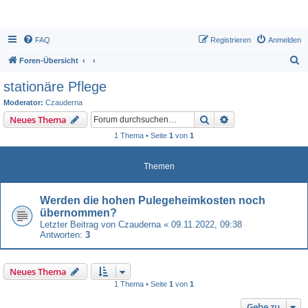
FAQ
Registrieren
Anmelden
S
Foren-Übersicht
u
stationäre Pflege
c
Moderator:
Czauderna
h
Suche
Erweiterte Suche
Neues Thema
e
1 Thema • Seite
1
von
1
Themen
Werden die hohen Pulegeheimkosten noch
übernommen?
Letzter Beitrag von
Czauderna
«
09.11.2022, 09:38
Antworten:
3
Neues Thema
1 Thema • Seite
1
von
1
Gehe zu