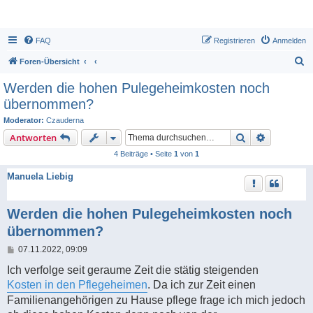
FAQ
Registrieren
Anmelden
S
Foren-Übersicht
u
Werden die hohen Pulegeheimkosten noch
c
übernommen?
h
Moderator:
Czauderna
e
Suche
Erweiterte
Antworten
4 Beiträge • Seite
1
von
1
Manuela Liebig
Werden die hohen Pulegeheimkosten noch
übernommen?
B
07.11.2022, 09:09
e
i
Ich verfolge seit geraume Zeit die stätig steigenden
t
Kosten in den Pflegeheimen
. Da ich zur Zeit einen
r
a
Familienangehörigen zu Hause pflege frage ich mich jedoch
g