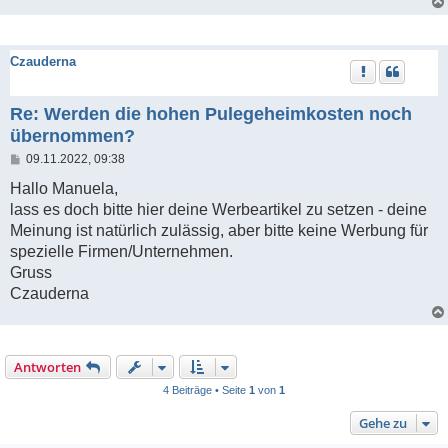
Czauderna
Re: Werden die hohen Pulegeheimkosten noch
übernommen?
B
09.11.2022, 09:38
e
i
Hallo Manuela,
t
lass es doch bitte hier deine Werbeartikel zu setzen - deine
r
a
Meinung ist natürlich zulässig, aber bitte keine Werbung für
g
spezielle Firmen/Unternehmen.
Gruss
Czauderna
Antworten
4 Beiträge • Seite
1
von
1
Gehe zu