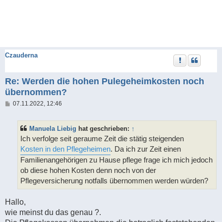
Czauderna
Re: Werden die hohen Pulegeheimkosten noch
übernommen?
B
07.11.2022, 12:46
e
i
t
Manuela Liebig
hat geschrieben:
↑
r
a
Ich verfolge seit geraume Zeit die stätig steigenden
g
Kosten in den Pflegeheimen
. Da ich zur Zeit einen
Familienangehörigen zu Hause pflege frage ich mich jedoch
ob diese hohen Kosten denn noch von der
Pflegeversicherung notfalls übernommen werden würden?
Hallo,
wie meinst du das genau ?.