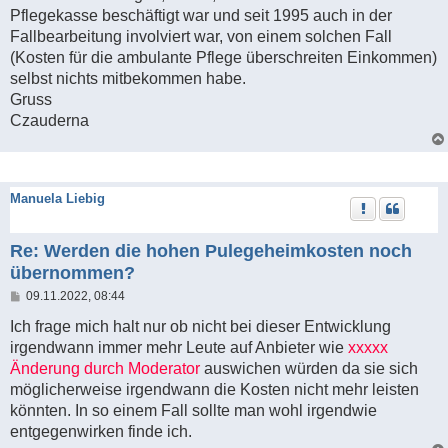
Pflegekasse beschäftigt war und seit 1995 auch in der
Fallbearbeitung involviert war, von einem solchen Fall
(Kosten für die ambulante Pflege überschreiten Einkommen)
selbst nichts mitbekommen habe.
Gruss
Czauderna
Manuela Liebig
Re: Werden die hohen Pulegeheimkosten noch
übernommen?
B
09.11.2022, 08:44
e
i
Ich frage mich halt nur ob nicht bei dieser Entwicklung
t
irgendwann immer mehr Leute auf Anbieter wie
xxxxx
r
a
Änderung durch Moderator
auswichen würden da sie sich
g
möglicherweise irgendwann die Kosten nicht mehr leisten
könnten. In so einem Fall sollte man wohl irgendwie
entgegenwirken finde ich.