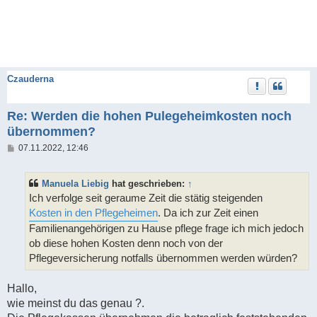
Czauderna
Re: Werden die hohen Pulegeheimkosten noch
übernommen?
B
07.11.2022, 12:46
e
i
t
Manuela Liebig
hat geschrieben:
↑
r
a
Ich verfolge seit geraume Zeit die stätig steigenden
g
Kosten in den Pflegeheimen
. Da ich zur Zeit einen
Familienangehörigen zu Hause pflege frage ich mich jedoch
ob diese hohen Kosten denn noch von der
Pflegeversicherung notfalls übernommen werden würden?
Hallo,
wie meinst du das genau ?.