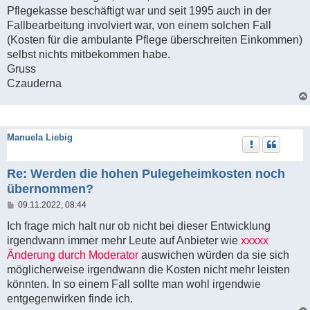
Pflegekasse beschäftigt war und seit 1995 auch in der
Fallbearbeitung involviert war, von einem solchen Fall
(Kosten für die ambulante Pflege überschreiten Einkommen)
selbst nichts mitbekommen habe.
Gruss
Czauderna
Manuela Liebig
Re: Werden die hohen Pulegeheimkosten noch
übernommen?
B
09.11.2022, 08:44
e
i
Ich frage mich halt nur ob nicht bei dieser Entwicklung
t
irgendwann immer mehr Leute auf Anbieter wie
xxxxx
r
a
Änderung durch Moderator
auswichen würden da sie sich
g
möglicherweise irgendwann die Kosten nicht mehr leisten
könnten. In so einem Fall sollte man wohl irgendwie
entgegenwirken finde ich.