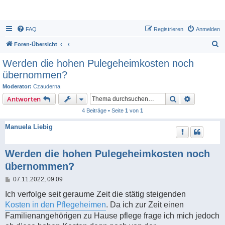
FAQ
Registrieren
Anmelden
S
Foren-Übersicht
u
Werden die hohen Pulegeheimkosten noch
c
übernommen?
h
Moderator:
Czauderna
e
Suche
Erweiterte
Antworten
4 Beiträge • Seite
1
von
1
Manuela Liebig
Werden die hohen Pulegeheimkosten noch
übernommen?
B
07.11.2022, 09:09
e
i
Ich verfolge seit geraume Zeit die stätig steigenden
t
Kosten in den Pflegeheimen
. Da ich zur Zeit einen
r
a
Familienangehörigen zu Hause pflege frage ich mich jedoch
g