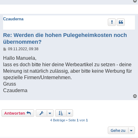
Czauderna
Re: Werden die hohen Pulegeheimkosten noch
übernommen?
B
09.11.2022, 09:38
e
i
Hallo Manuela,
t
lass es doch bitte hier deine Werbeartikel zu setzen - deine
r
a
Meinung ist natürlich zulässig, aber bitte keine Werbung für
g
spezielle Firmen/Unternehmen.
Gruss
Czauderna
Antworten
4 Beiträge • Seite
1
von
1
Gehe zu