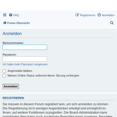
FAQ
Registrieren
Anmelden
S
Foren-Übersicht
u
Anmelden
c
h
Benutzername:
e
Passwort:
Ich habe mein Passwort vergessen
Angemeldet bleiben
Meinen Online-Status während dieser Sitzung verbergen
REGISTRIEREN
Sie müssen in diesem Forum registriert sein, um sich anmelden zu können.
Die Registrierung ist in wenigen Augenblicken erledigt und ermöglicht es
Ihnen, auf weitere Funktionen zuzugreifen. Die Board-Administration kann
registrierten Benutzern auch zusätzliche Berechtigungen zuweisen. Beachten