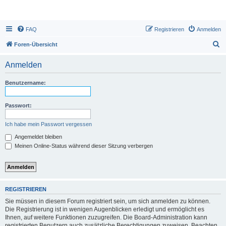
FAQ
Registrieren
Anmelden
S
Foren-Übersicht
u
Anmelden
c
h
Benutzername:
e
Passwort:
Ich habe mein Passwort vergessen
Angemeldet bleiben
Meinen Online-Status während dieser Sitzung verbergen
REGISTRIEREN
Sie müssen in diesem Forum registriert sein, um sich anmelden zu können.
Die Registrierung ist in wenigen Augenblicken erledigt und ermöglicht es
Ihnen, auf weitere Funktionen zuzugreifen. Die Board-Administration kann
registrierten Benutzern auch zusätzliche Berechtigungen zuweisen. Beachten