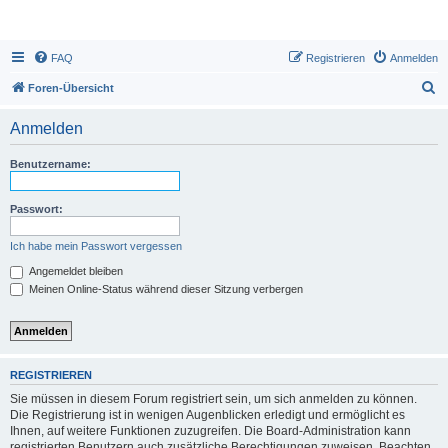
FAQ
Registrieren
Anmelden
S
Foren-Übersicht
u
Anmelden
c
h
Benutzername:
e
Passwort:
Ich habe mein Passwort vergessen
Angemeldet bleiben
Meinen Online-Status während dieser Sitzung verbergen
REGISTRIEREN
Sie müssen in diesem Forum registriert sein, um sich anmelden zu können.
Die Registrierung ist in wenigen Augenblicken erledigt und ermöglicht es
Ihnen, auf weitere Funktionen zuzugreifen. Die Board-Administration kann
registrierten Benutzern auch zusätzliche Berechtigungen zuweisen. Beachten