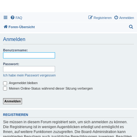
FAQ
Registrieren
Anmelden
S
Foren-Übersicht
u
Anmelden
c
h
Benutzername:
e
Passwort:
Ich habe mein Passwort vergessen
Angemeldet bleiben
Meinen Online-Status während dieser Sitzung verbergen
REGISTRIEREN
Sie müssen in diesem Forum registriert sein, um sich anmelden zu können.
Die Registrierung ist in wenigen Augenblicken erledigt und ermöglicht es
Ihnen, auf weitere Funktionen zuzugreifen. Die Board-Administration kann
registrierten Benutzern auch zusätzliche Berechtigungen zuweisen. Beachten