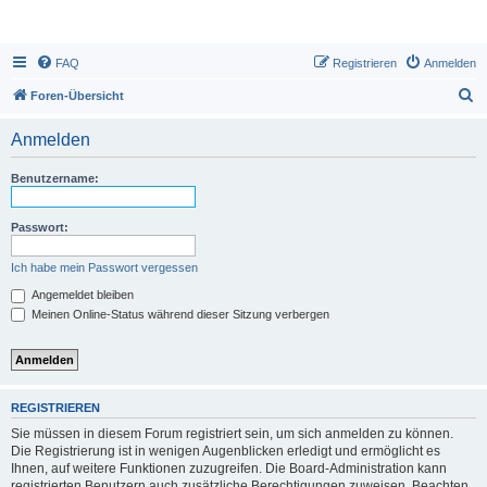
FAQ
Registrieren
Anmelden
S
Foren-Übersicht
u
Anmelden
c
h
Benutzername:
e
Passwort:
Ich habe mein Passwort vergessen
Angemeldet bleiben
Meinen Online-Status während dieser Sitzung verbergen
REGISTRIEREN
Sie müssen in diesem Forum registriert sein, um sich anmelden zu können.
Die Registrierung ist in wenigen Augenblicken erledigt und ermöglicht es
Ihnen, auf weitere Funktionen zuzugreifen. Die Board-Administration kann
registrierten Benutzern auch zusätzliche Berechtigungen zuweisen. Beachten