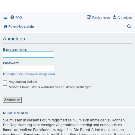
FAQ
Registrieren
Anmelden
S
Foren-Übersicht
u
Anmelden
c
h
Benutzername:
e
Passwort:
Ich habe mein Passwort vergessen
Angemeldet bleiben
Meinen Online-Status während dieser Sitzung verbergen
REGISTRIEREN
Sie müssen in diesem Forum registriert sein, um sich anmelden zu können.
Die Registrierung ist in wenigen Augenblicken erledigt und ermöglicht es
Ihnen, auf weitere Funktionen zuzugreifen. Die Board-Administration kann
registrierten Benutzern auch zusätzliche Berechtigungen zuweisen. Beachten