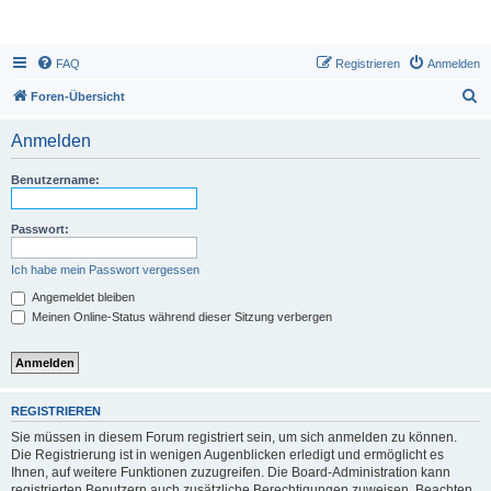
FAQ
Registrieren
Anmelden
S
Foren-Übersicht
u
Anmelden
c
h
Benutzername:
e
Passwort:
Ich habe mein Passwort vergessen
Angemeldet bleiben
Meinen Online-Status während dieser Sitzung verbergen
REGISTRIEREN
Sie müssen in diesem Forum registriert sein, um sich anmelden zu können.
Die Registrierung ist in wenigen Augenblicken erledigt und ermöglicht es
Ihnen, auf weitere Funktionen zuzugreifen. Die Board-Administration kann
registrierten Benutzern auch zusätzliche Berechtigungen zuweisen. Beachten