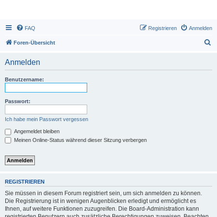
FAQ
Registrieren
Anmelden
S
Foren-Übersicht
u
Anmelden
c
h
Benutzername:
e
Passwort:
Ich habe mein Passwort vergessen
Angemeldet bleiben
Meinen Online-Status während dieser Sitzung verbergen
REGISTRIEREN
Sie müssen in diesem Forum registriert sein, um sich anmelden zu können.
Die Registrierung ist in wenigen Augenblicken erledigt und ermöglicht es
Ihnen, auf weitere Funktionen zuzugreifen. Die Board-Administration kann
registrierten Benutzern auch zusätzliche Berechtigungen zuweisen. Beachten