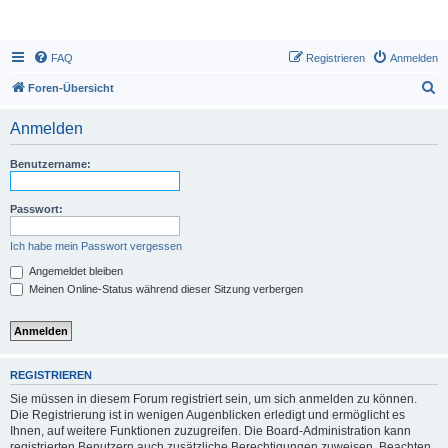
FAQ
Registrieren
Anmelden
S
Foren-Übersicht
u
Anmelden
c
h
Benutzername:
e
Passwort:
Ich habe mein Passwort vergessen
Angemeldet bleiben
Meinen Online-Status während dieser Sitzung verbergen
REGISTRIEREN
Sie müssen in diesem Forum registriert sein, um sich anmelden zu können.
Die Registrierung ist in wenigen Augenblicken erledigt und ermöglicht es
Ihnen, auf weitere Funktionen zuzugreifen. Die Board-Administration kann
registrierten Benutzern auch zusätzliche Berechtigungen zuweisen. Beachten