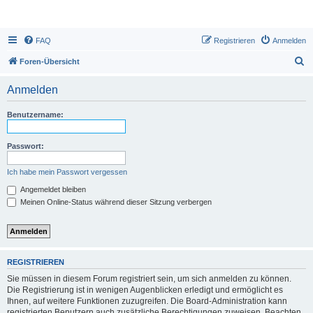
FAQ
Registrieren
Anmelden
S
Foren-Übersicht
u
Anmelden
c
h
Benutzername:
e
Passwort:
Ich habe mein Passwort vergessen
Angemeldet bleiben
Meinen Online-Status während dieser Sitzung verbergen
REGISTRIEREN
Sie müssen in diesem Forum registriert sein, um sich anmelden zu können.
Die Registrierung ist in wenigen Augenblicken erledigt und ermöglicht es
Ihnen, auf weitere Funktionen zuzugreifen. Die Board-Administration kann
registrierten Benutzern auch zusätzliche Berechtigungen zuweisen. Beachten