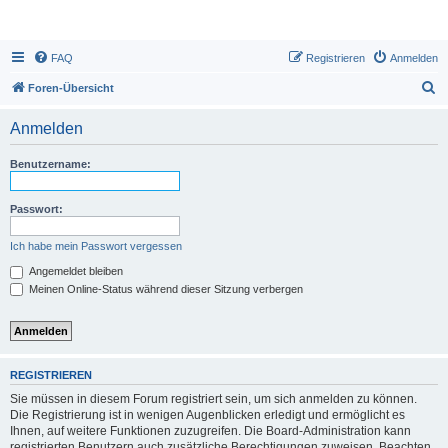
FAQ
Registrieren
Anmelden
S
Foren-Übersicht
u
Anmelden
c
h
Benutzername:
e
Passwort:
Ich habe mein Passwort vergessen
Angemeldet bleiben
Meinen Online-Status während dieser Sitzung verbergen
REGISTRIEREN
Sie müssen in diesem Forum registriert sein, um sich anmelden zu können.
Die Registrierung ist in wenigen Augenblicken erledigt und ermöglicht es
Ihnen, auf weitere Funktionen zuzugreifen. Die Board-Administration kann
registrierten Benutzern auch zusätzliche Berechtigungen zuweisen. Beachten