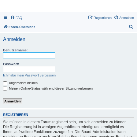
FAQ
Registrieren
Anmelden
S
Foren-Übersicht
u
Anmelden
c
h
Benutzername:
e
Passwort:
Ich habe mein Passwort vergessen
Angemeldet bleiben
Meinen Online-Status während dieser Sitzung verbergen
REGISTRIEREN
Sie müssen in diesem Forum registriert sein, um sich anmelden zu können.
Die Registrierung ist in wenigen Augenblicken erledigt und ermöglicht es
Ihnen, auf weitere Funktionen zuzugreifen. Die Board-Administration kann
registrierten Benutzern auch zusätzliche Berechtigungen zuweisen. Beachten