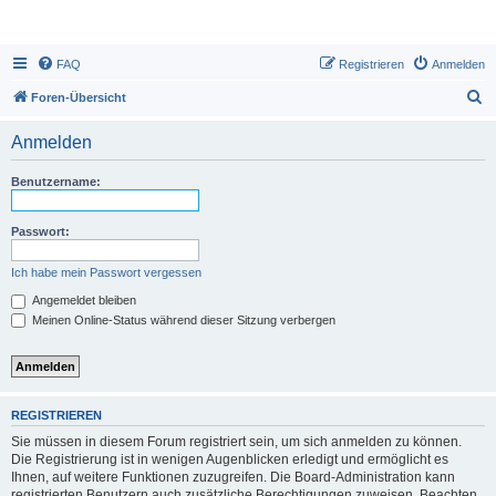
FAQ
Registrieren
Anmelden
S
Foren-Übersicht
u
Anmelden
c
h
Benutzername:
e
Passwort:
Ich habe mein Passwort vergessen
Angemeldet bleiben
Meinen Online-Status während dieser Sitzung verbergen
REGISTRIEREN
Sie müssen in diesem Forum registriert sein, um sich anmelden zu können.
Die Registrierung ist in wenigen Augenblicken erledigt und ermöglicht es
Ihnen, auf weitere Funktionen zuzugreifen. Die Board-Administration kann
registrierten Benutzern auch zusätzliche Berechtigungen zuweisen. Beachten