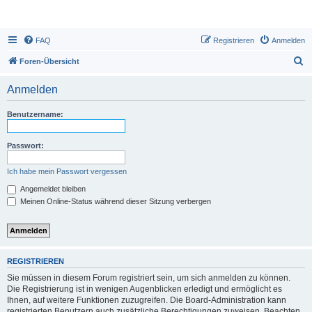
FAQ
Registrieren
Anmelden
S
Foren-Übersicht
u
Anmelden
c
h
Benutzername:
e
Passwort:
Ich habe mein Passwort vergessen
Angemeldet bleiben
Meinen Online-Status während dieser Sitzung verbergen
REGISTRIEREN
Sie müssen in diesem Forum registriert sein, um sich anmelden zu können.
Die Registrierung ist in wenigen Augenblicken erledigt und ermöglicht es
Ihnen, auf weitere Funktionen zuzugreifen. Die Board-Administration kann
registrierten Benutzern auch zusätzliche Berechtigungen zuweisen. Beachten