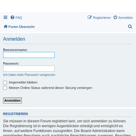
FAQ
Registrieren
Anmelden
S
Foren-Übersicht
u
Anmelden
c
h
Benutzername:
e
Passwort:
Ich habe mein Passwort vergessen
Angemeldet bleiben
Meinen Online-Status während dieser Sitzung verbergen
REGISTRIEREN
Sie müssen in diesem Forum registriert sein, um sich anmelden zu können.
Die Registrierung ist in wenigen Augenblicken erledigt und ermöglicht es
Ihnen, auf weitere Funktionen zuzugreifen. Die Board-Administration kann
registrierten Benutzern auch zusätzliche Berechtigungen zuweisen. Beachten