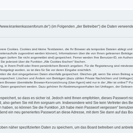
s://www.krankenkassenforum.de“) (im Folgenden „der Betreiber“) die Daten verwen
ere Cookies. Cookies sind kleine Textdateien, die Ihr Browser als temporäre Dateien ablegt und
e Seitenaufrufe zugeordnet werden können), Informationen über die von Ihnen gelesenen Beiträge 
gen (sofern Sie nicht angemeldet sind) gespeichert. Ferner werden Ihre Benutzer-ID, ein Authen
Sie jederzeit über die Funktion „Alle Cookies löschen“ löschen.
ung, in Ihrem Profil oder Ihrem persönlichem Bereich angeben. Für die Registrierung sind mindes
stgelegt wurden, so ist dies für Sie vor deren Eingabe ersichtlich.
erden die dort eingegebenen Daten ebenfalls gespeichert. Gleiches gilt, wenn Sie einen Beitrag a
 gespeichert: Löschen und Ändern von Beiträgen (dazu zählen Private Nachrichten und Umfragen)
m Browser übermittelte Browser-Kennzeichnung (User Agent) wird nur in der „Wer ist online?“-Fu
re Daten gespeichert werden. Dazu gehören Ihr Abstimmungsverhalten bei Umfragen, der Gelesen-
speichert, so dass es sicher ist. Jedoch wird Ihnen empfohlen, dieses Passwort n
d, also gehen Sie mit ihm sorgsam um. Insbesondere wird Sie kein Vertreter des Bet
en haben, so können Sie die Funktion „Ich habe mein Passwort vergessen“ benutze
end ein neu generiertes Passwort an diese Adresse, mit dem Sie dann auf das Bo
oben näher spezifizierten Daten zu speichern, um das Board betreiben und anbiet