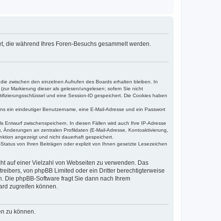
det, die während Ihres Foren-Besuchs gesammelt werden.
 die zwischen den einzelnen Aufrufen des Boards erhalten bleiben. In
(zur Markierung dieser als gelesen/ungelesen; sofern Sie nicht
tifizierungsschlüssel und eine Session-ID gespeichert. Die Cookies haben
tens ein eindeutiger Benutzername, eine E-Mail-Adresse und ein Passwort
ls Entwurf zwischenspeichern. In diesen Fällen wird auch Ihre IP-Adresse
, Änderungen an zentralen Profildaten (E-Mail-Adresse, Kontoaktivierung,
nktion angezeigt und nicht dauerhaft gespeichert.
Status von Ihren Beiträgen oder explizit von Ihnen gesetzte Lesezeichen
icht auf einer Vielzahl von Webseiten zu verwenden. Das
reibers, von phpBB Limited oder ein Dritter berechtigterweise
n. Die phpBB-Software fragt Sie dann nach Ihrem
ard zugreifen können.
en zu können.