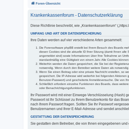
Foren-Übersicht
Krankenkassenforum - Datenschutzerklärung
Diese Richtlinie beschreibt, wie „Krankenkassenforum“ („http
UMFANG UND ART DER DATENSPEICHERUNG
Ihre Daten werden auf vier verschiedene Arten gesammelt:
Die Forensoftware phpBB erstellt bei Ihrem Besuch des Boards mehr
diesen Cookies sind die aktuelle ID Ihrer Sitzung (damit Ihnen all
angemeldet sind) sowie Informationen über Ihre Teilnahme an Umfra
standardmäßig eine Gültigkeit von einem Jahr. Alle Cookies können 
Weiterhin werden die Daten gespeichert, die Sie bei der Registrier
notwendig. Wenn durch den Betreiber weitere Daten als notwendig fe
Wenn Sie einen Beitrag oder eine private Nachricht erstellen, so w
gespeichert. Die IP-Adresse wird weiterhin bei folgenden Aktionen
Benutzer-Passwort) und gescheiterte Anmeldeversuche. Die von Ihre
Schließlich erfordern einzelne Funktionen des Boards, dass weite
oder Benachrichtigungsfunktionen.
Ihr Passwort wird mit einer Einwege-Verschlüsselung (Hash) ge
Passwort ist Ihr Schlüssel zu Ihrem Benutzerkonto für das Boar
nach Ihrem Passwort fragen. Sollten Sie Ihr Passwort vergess
Benutzernamen und Ihrer E-Mail-Adresse und sendet anschließ
GESTATTUNG DER DATENSPEICHERUNG
Sie gestatten dem Betreiber, die von Ihnen eingegebenen und 