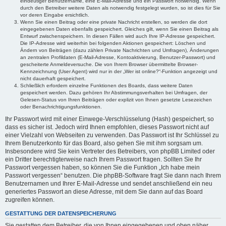
eindeutiger Benutzername, eine E-Mail-Adresse und ein Passwort notwendig. Wenn
durch den Betreiber weitere Daten als notwendig festgelegt wurden, so ist dies für Sie
vor deren Eingabe ersichtlich.
Wenn Sie einen Beitrag oder eine private Nachricht erstellen, so werden die dort
eingegebenen Daten ebenfalls gespeichert. Gleiches gilt, wenn Sie einen Beitrag als
Entwurf zwischenspeichern. In diesen Fällen wird auch Ihre IP-Adresse gespeichert.
Die IP-Adresse wird weiterhin bei folgenden Aktionen gespeichert: Löschen und
Ändern von Beiträgen (dazu zählen Private Nachrichten und Umfragen), Änderungen
an zentralen Profildaten (E-Mail-Adresse, Kontoaktivierung, Benutzer-Passwort) und
gescheiterte Anmeldeversuche. Die von Ihrem Browser übermittelte Browser-
Kennzeichnung (User Agent) wird nur in der „Wer ist online?“-Funktion angezeigt und
nicht dauerhaft gespeichert.
Schließlich erfordern einzelne Funktionen des Boards, dass weitere Daten
gespeichert werden. Dazu gehören Ihr Abstimmungsverhalten bei Umfragen, der
Gelesen-Status von Ihren Beiträgen oder explizit von Ihnen gesetzte Lesezeichen
oder Benachrichtigungsfunktionen.
Ihr Passwort wird mit einer Einwege-Verschlüsselung (Hash) gespeichert, so
dass es sicher ist. Jedoch wird Ihnen empfohlen, dieses Passwort nicht auf
einer Vielzahl von Webseiten zu verwenden. Das Passwort ist Ihr Schlüssel zu
Ihrem Benutzerkonto für das Board, also gehen Sie mit ihm sorgsam um.
Insbesondere wird Sie kein Vertreter des Betreibers, von phpBB Limited oder
ein Dritter berechtigterweise nach Ihrem Passwort fragen. Sollten Sie Ihr
Passwort vergessen haben, so können Sie die Funktion „Ich habe mein
Passwort vergessen“ benutzen. Die phpBB-Software fragt Sie dann nach Ihrem
Benutzernamen und Ihrer E-Mail-Adresse und sendet anschließend ein neu
generiertes Passwort an diese Adresse, mit dem Sie dann auf das Board
zugreifen können.
GESTATTUNG DER DATENSPEICHERUNG
Sie gestatten dem Betreiber, die von Ihnen eingegebenen und oben näher