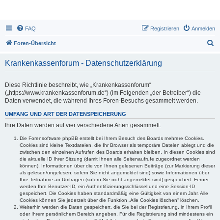
FAQ
Registrieren
Anmelden
S
Foren-Übersicht
u
Krankenkassenforum - Datenschutzerklärung
c
h
Diese Richtlinie beschreibt, wie „Krankenkassenforum“
e
(„https://www.krankenkassenforum.de“) (im Folgenden „der Betreiber“) die
Daten verwendet, die während Ihres Foren-Besuchs gesammelt werden.
UMFANG UND ART DER DATENSPEICHERUNG
Ihre Daten werden auf vier verschiedene Arten gesammelt:
Die Forensoftware phpBB erstellt bei Ihrem Besuch des Boards mehrere Cookies.
Cookies sind kleine Textdateien, die Ihr Browser als temporäre Dateien ablegt und die
zwischen den einzelnen Aufrufen des Boards erhalten bleiben. In diesen Cookies sind
die aktuelle ID Ihrer Sitzung (damit Ihnen alle Seitenaufrufe zugeordnet werden
können), Informationen über die von Ihnen gelesenen Beiträge (zur Markierung dieser
als gelesen/ungelesen; sofern Sie nicht angemeldet sind) sowie Informationen über
Ihre Teilnahme an Umfragen (sofern Sie nicht angemeldet sind) gespeichert. Ferner
werden Ihre Benutzer-ID, ein Authentifizierungsschlüssel und eine Session-ID
gespeichert. Die Cookies haben standardmäßig eine Gültigkeit von einem Jahr. Alle
Cookies können Sie jederzeit über die Funktion „Alle Cookies löschen“ löschen.
Weiterhin werden die Daten gespeichert, die Sie bei der Registrierung, in Ihrem Profil
oder Ihrem persönlichem Bereich angeben. Für die Registrierung sind mindestens ein