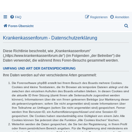
FAQ
Registrieren
Anmelden
S
Foren-Übersicht
u
Krankenkassenforum - Datenschutzerklärung
c
h
Diese Richtlinie beschreibt, wie „Krankenkassenforum“
e
(„https://www.krankenkassenforum.de“) (im Folgenden „der Betreiber“) die
Daten verwendet, die während Ihres Foren-Besuchs gesammelt werden.
UMFANG UND ART DER DATENSPEICHERUNG
Ihre Daten werden auf vier verschiedene Arten gesammelt:
Die Forensoftware phpBB erstellt bei Ihrem Besuch des Boards mehrere Cookies.
Cookies sind kleine Textdateien, die Ihr Browser als temporäre Dateien ablegt und die
zwischen den einzelnen Aufrufen des Boards erhalten bleiben. In diesen Cookies sind
die aktuelle ID Ihrer Sitzung (damit Ihnen alle Seitenaufrufe zugeordnet werden
können), Informationen über die von Ihnen gelesenen Beiträge (zur Markierung dieser
als gelesen/ungelesen; sofern Sie nicht angemeldet sind) sowie Informationen über
Ihre Teilnahme an Umfragen (sofern Sie nicht angemeldet sind) gespeichert. Ferner
werden Ihre Benutzer-ID, ein Authentifizierungsschlüssel und eine Session-ID
gespeichert. Die Cookies haben standardmäßig eine Gültigkeit von einem Jahr. Alle
Cookies können Sie jederzeit über die Funktion „Alle Cookies löschen“ löschen.
Weiterhin werden die Daten gespeichert, die Sie bei der Registrierung, in Ihrem Profil
oder Ihrem persönlichem Bereich angeben. Für die Registrierung sind mindestens ein