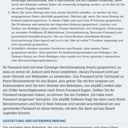
eindeutiger Benutzername, eine E-Mail-Adresse und ein Passwort notwendig. Wenn
durch den Betreiber weitere Daten als notwendig festgelegt wurden, so ist dies für Sie
vor deren Eingabe ersichtlich.
Wenn Sie einen Beitrag oder eine private Nachricht erstellen, so werden die dort
eingegebenen Daten ebenfalls gespeichert. Gleiches gilt, wenn Sie einen Beitrag als
Entwurf zwischenspeichern. In diesen Fällen wird auch Ihre IP-Adresse gespeichert.
Die IP-Adresse wird weiterhin bei folgenden Aktionen gespeichert: Löschen und
Ändern von Beiträgen (dazu zählen Private Nachrichten und Umfragen), Änderungen
an zentralen Profildaten (E-Mail-Adresse, Kontoaktivierung, Benutzer-Passwort) und
gescheiterte Anmeldeversuche. Die von Ihrem Browser übermittelte Browser-
Kennzeichnung (User Agent) wird nur in der „Wer ist online?“-Funktion angezeigt und
nicht dauerhaft gespeichert.
Schließlich erfordern einzelne Funktionen des Boards, dass weitere Daten
gespeichert werden. Dazu gehören Ihr Abstimmungsverhalten bei Umfragen, der
Gelesen-Status von Ihren Beiträgen oder explizit von Ihnen gesetzte Lesezeichen
oder Benachrichtigungsfunktionen.
Ihr Passwort wird mit einer Einwege-Verschlüsselung (Hash) gespeichert, so
dass es sicher ist. Jedoch wird Ihnen empfohlen, dieses Passwort nicht auf
einer Vielzahl von Webseiten zu verwenden. Das Passwort ist Ihr Schlüssel zu
Ihrem Benutzerkonto für das Board, also gehen Sie mit ihm sorgsam um.
Insbesondere wird Sie kein Vertreter des Betreibers, von phpBB Limited oder
ein Dritter berechtigterweise nach Ihrem Passwort fragen. Sollten Sie Ihr
Passwort vergessen haben, so können Sie die Funktion „Ich habe mein
Passwort vergessen“ benutzen. Die phpBB-Software fragt Sie dann nach Ihrem
Benutzernamen und Ihrer E-Mail-Adresse und sendet anschließend ein neu
generiertes Passwort an diese Adresse, mit dem Sie dann auf das Board
zugreifen können.
GESTATTUNG DER DATENSPEICHERUNG
Sie gestatten dem Betreiber, die von Ihnen eingegebenen und oben näher