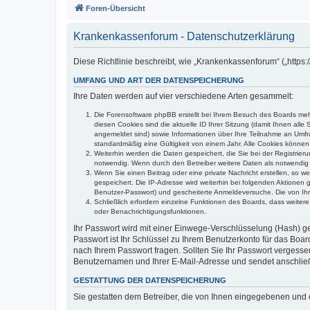
Foren-Übersicht
Krankenkassenforum - Datenschutzerklärung
Diese Richtlinie beschreibt, wie „Krankenkassenforum“ („http
UMFANG UND ART DER DATENSPEICHERUNG
Ihre Daten werden auf vier verschiedene Arten gesammelt:
Die Forensoftware phpBB erstellt bei Ihrem Besuch des Boards mehr
diesen Cookies sind die aktuelle ID Ihrer Sitzung (damit Ihnen all
angemeldet sind) sowie Informationen über Ihre Teilnahme an Umfra
standardmäßig eine Gültigkeit von einem Jahr. Alle Cookies können 
Weiterhin werden die Daten gespeichert, die Sie bei der Registrier
notwendig. Wenn durch den Betreiber weitere Daten als notwendig fe
Wenn Sie einen Beitrag oder eine private Nachricht erstellen, so w
gespeichert. Die IP-Adresse wird weiterhin bei folgenden Aktionen
Benutzer-Passwort) und gescheiterte Anmeldeversuche. Die von Ihre
Schließlich erfordern einzelne Funktionen des Boards, dass weite
oder Benachrichtigungsfunktionen.
Ihr Passwort wird mit einer Einwege-Verschlüsselung (Hash) ge
Passwort ist Ihr Schlüssel zu Ihrem Benutzerkonto für das Boar
nach Ihrem Passwort fragen. Sollten Sie Ihr Passwort vergess
Benutzernamen und Ihrer E-Mail-Adresse und sendet anschließ
GESTATTUNG DER DATENSPEICHERUNG
Sie gestatten dem Betreiber, die von Ihnen eingegebenen und 