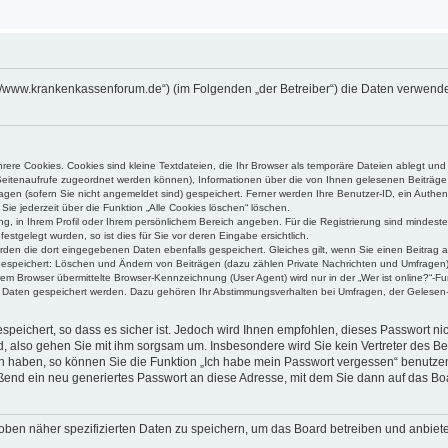
s://www.krankenkassenforum.de“) (im Folgenden „der Betreiber“) die Daten verwen
ere Cookies. Cookies sind kleine Textdateien, die Ihr Browser als temporäre Dateien ablegt und
e Seitenaufrufe zugeordnet werden können), Informationen über die von Ihnen gelesenen Beiträge 
gen (sofern Sie nicht angemeldet sind) gespeichert. Ferner werden Ihre Benutzer-ID, ein Authen
Sie jederzeit über die Funktion „Alle Cookies löschen“ löschen.
ung, in Ihrem Profil oder Ihrem persönlichem Bereich angeben. Für die Registrierung sind mindes
stgelegt wurden, so ist dies für Sie vor deren Eingabe ersichtlich.
erden die dort eingegebenen Daten ebenfalls gespeichert. Gleiches gilt, wenn Sie einen Beitrag a
 gespeichert: Löschen und Ändern von Beiträgen (dazu zählen Private Nachrichten und Umfragen)
m Browser übermittelte Browser-Kennzeichnung (User Agent) wird nur in der „Wer ist online?“-Fu
re Daten gespeichert werden. Dazu gehören Ihr Abstimmungsverhalten bei Umfragen, der Gelesen-
speichert, so dass es sicher ist. Jedoch wird Ihnen empfohlen, dieses Passwort n
d, also gehen Sie mit ihm sorgsam um. Insbesondere wird Sie kein Vertreter des Bet
en haben, so können Sie die Funktion „Ich habe mein Passwort vergessen“ benutze
end ein neu generiertes Passwort an diese Adresse, mit dem Sie dann auf das Bo
oben näher spezifizierten Daten zu speichern, um das Board betreiben und anbiet