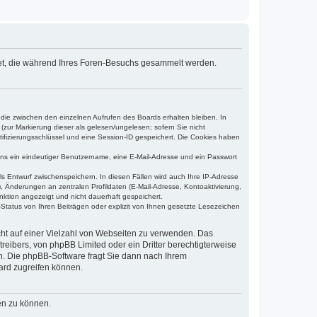
det, die während Ihres Foren-Besuchs gesammelt werden.
 die zwischen den einzelnen Aufrufen des Boards erhalten bleiben. In
(zur Markierung dieser als gelesen/ungelesen; sofern Sie nicht
tifizierungsschlüssel und eine Session-ID gespeichert. Die Cookies haben
tens ein eindeutiger Benutzername, eine E-Mail-Adresse und ein Passwort
ls Entwurf zwischenspeichern. In diesen Fällen wird auch Ihre IP-Adresse
, Änderungen an zentralen Profildaten (E-Mail-Adresse, Kontoaktivierung,
nktion angezeigt und nicht dauerhaft gespeichert.
Status von Ihren Beiträgen oder explizit von Ihnen gesetzte Lesezeichen
icht auf einer Vielzahl von Webseiten zu verwenden. Das
reibers, von phpBB Limited oder ein Dritter berechtigterweise
n. Die phpBB-Software fragt Sie dann nach Ihrem
ard zugreifen können.
en zu können.