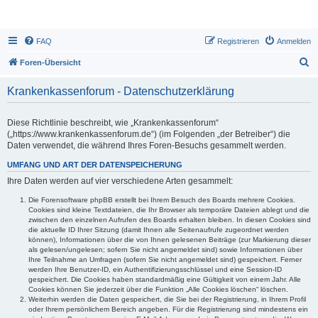
FAQ
Registrieren
Anmelden
S
Foren-Übersicht
u
Krankenkassenforum - Datenschutzerklärung
c
h
Diese Richtlinie beschreibt, wie „Krankenkassenforum“
e
(„https://www.krankenkassenforum.de“) (im Folgenden „der Betreiber“) die
Daten verwendet, die während Ihres Foren-Besuchs gesammelt werden.
UMFANG UND ART DER DATENSPEICHERUNG
Ihre Daten werden auf vier verschiedene Arten gesammelt:
Die Forensoftware phpBB erstellt bei Ihrem Besuch des Boards mehrere Cookies.
Cookies sind kleine Textdateien, die Ihr Browser als temporäre Dateien ablegt und die
zwischen den einzelnen Aufrufen des Boards erhalten bleiben. In diesen Cookies sind
die aktuelle ID Ihrer Sitzung (damit Ihnen alle Seitenaufrufe zugeordnet werden
können), Informationen über die von Ihnen gelesenen Beiträge (zur Markierung dieser
als gelesen/ungelesen; sofern Sie nicht angemeldet sind) sowie Informationen über
Ihre Teilnahme an Umfragen (sofern Sie nicht angemeldet sind) gespeichert. Ferner
werden Ihre Benutzer-ID, ein Authentifizierungsschlüssel und eine Session-ID
gespeichert. Die Cookies haben standardmäßig eine Gültigkeit von einem Jahr. Alle
Cookies können Sie jederzeit über die Funktion „Alle Cookies löschen“ löschen.
Weiterhin werden die Daten gespeichert, die Sie bei der Registrierung, in Ihrem Profil
oder Ihrem persönlichem Bereich angeben. Für die Registrierung sind mindestens ein