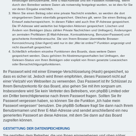
eindeutiger Benutzername, eine E-Mail-Adresse und ein Passwort notwendig. Wenn
durch den Betreiber weitere Daten als notwendig festgelegt wurden, so ist dies für Sie
vor deren Eingabe ersichtlich.
Wenn Sie einen Beitrag oder eine private Nachricht erstellen, so werden die dort
eingegebenen Daten ebenfalls gespeichert. Gleiches gilt, wenn Sie einen Beitrag als
Entwurf zwischenspeichern. In diesen Fällen wird auch Ihre IP-Adresse gespeichert.
Die IP-Adresse wird weiterhin bei folgenden Aktionen gespeichert: Löschen und
Ändern von Beiträgen (dazu zählen Private Nachrichten und Umfragen), Änderungen
an zentralen Profildaten (E-Mail-Adresse, Kontoaktivierung, Benutzer-Passwort) und
gescheiterte Anmeldeversuche. Die von Ihrem Browser übermittelte Browser-
Kennzeichnung (User Agent) wird nur in der „Wer ist online?“-Funktion angezeigt und
nicht dauerhaft gespeichert.
Schließlich erfordern einzelne Funktionen des Boards, dass weitere Daten
gespeichert werden. Dazu gehören Ihr Abstimmungsverhalten bei Umfragen, der
Gelesen-Status von Ihren Beiträgen oder explizit von Ihnen gesetzte Lesezeichen
oder Benachrichtigungsfunktionen.
Ihr Passwort wird mit einer Einwege-Verschlüsselung (Hash) gespeichert, so
dass es sicher ist. Jedoch wird Ihnen empfohlen, dieses Passwort nicht auf
einer Vielzahl von Webseiten zu verwenden. Das Passwort ist Ihr Schlüssel zu
Ihrem Benutzerkonto für das Board, also gehen Sie mit ihm sorgsam um.
Insbesondere wird Sie kein Vertreter des Betreibers, von phpBB Limited oder
ein Dritter berechtigterweise nach Ihrem Passwort fragen. Sollten Sie Ihr
Passwort vergessen haben, so können Sie die Funktion „Ich habe mein
Passwort vergessen“ benutzen. Die phpBB-Software fragt Sie dann nach Ihrem
Benutzernamen und Ihrer E-Mail-Adresse und sendet anschließend ein neu
generiertes Passwort an diese Adresse, mit dem Sie dann auf das Board
zugreifen können.
GESTATTUNG DER DATENSPEICHERUNG
Sie gestatten dem Betreiber, die von Ihnen eingegebenen und oben näher