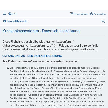
FAQ
Registrieren
Anmelden
S
Foren-Übersicht
u
Krankenkassenforum - Datenschutzerklärung
c
h
Diese Richtlinie beschreibt, wie „Krankenkassenforum“
e
(„https://www.krankenkassenforum.de“) (im Folgenden „der Betreiber“) die
Daten verwendet, die während Ihres Foren-Besuchs gesammelt werden.
UMFANG UND ART DER DATENSPEICHERUNG
Ihre Daten werden auf vier verschiedene Arten gesammelt:
Die Forensoftware phpBB erstellt bei Ihrem Besuch des Boards mehrere Cookies.
Cookies sind kleine Textdateien, die Ihr Browser als temporäre Dateien ablegt und die
zwischen den einzelnen Aufrufen des Boards erhalten bleiben. In diesen Cookies sind
die aktuelle ID Ihrer Sitzung (damit Ihnen alle Seitenaufrufe zugeordnet werden
können), Informationen über die von Ihnen gelesenen Beiträge (zur Markierung dieser
als gelesen/ungelesen; sofern Sie nicht angemeldet sind) sowie Informationen über
Ihre Teilnahme an Umfragen (sofern Sie nicht angemeldet sind) gespeichert. Ferner
werden Ihre Benutzer-ID, ein Authentifizierungsschlüssel und eine Session-ID
gespeichert. Die Cookies haben standardmäßig eine Gültigkeit von einem Jahr. Alle
Cookies können Sie jederzeit über die Funktion „Alle Cookies löschen“ löschen.
Weiterhin werden die Daten gespeichert, die Sie bei der Registrierung, in Ihrem Profil
oder Ihrem persönlichem Bereich angeben. Für die Registrierung sind mindestens ein