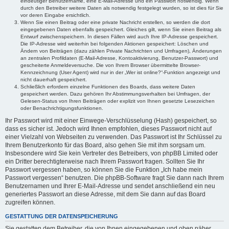
eindeutiger Benutzername, eine E-Mail-Adresse und ein Passwort notwendig. Wenn
durch den Betreiber weitere Daten als notwendig festgelegt wurden, so ist dies für Sie
vor deren Eingabe ersichtlich.
Wenn Sie einen Beitrag oder eine private Nachricht erstellen, so werden die dort
eingegebenen Daten ebenfalls gespeichert. Gleiches gilt, wenn Sie einen Beitrag als
Entwurf zwischenspeichern. In diesen Fällen wird auch Ihre IP-Adresse gespeichert.
Die IP-Adresse wird weiterhin bei folgenden Aktionen gespeichert: Löschen und
Ändern von Beiträgen (dazu zählen Private Nachrichten und Umfragen), Änderungen
an zentralen Profildaten (E-Mail-Adresse, Kontoaktivierung, Benutzer-Passwort) und
gescheiterte Anmeldeversuche. Die von Ihrem Browser übermittelte Browser-
Kennzeichnung (User Agent) wird nur in der „Wer ist online?“-Funktion angezeigt und
nicht dauerhaft gespeichert.
Schließlich erfordern einzelne Funktionen des Boards, dass weitere Daten
gespeichert werden. Dazu gehören Ihr Abstimmungsverhalten bei Umfragen, der
Gelesen-Status von Ihren Beiträgen oder explizit von Ihnen gesetzte Lesezeichen
oder Benachrichtigungsfunktionen.
Ihr Passwort wird mit einer Einwege-Verschlüsselung (Hash) gespeichert, so
dass es sicher ist. Jedoch wird Ihnen empfohlen, dieses Passwort nicht auf
einer Vielzahl von Webseiten zu verwenden. Das Passwort ist Ihr Schlüssel zu
Ihrem Benutzerkonto für das Board, also gehen Sie mit ihm sorgsam um.
Insbesondere wird Sie kein Vertreter des Betreibers, von phpBB Limited oder
ein Dritter berechtigterweise nach Ihrem Passwort fragen. Sollten Sie Ihr
Passwort vergessen haben, so können Sie die Funktion „Ich habe mein
Passwort vergessen“ benutzen. Die phpBB-Software fragt Sie dann nach Ihrem
Benutzernamen und Ihrer E-Mail-Adresse und sendet anschließend ein neu
generiertes Passwort an diese Adresse, mit dem Sie dann auf das Board
zugreifen können.
GESTATTUNG DER DATENSPEICHERUNG
Sie gestatten dem Betreiber, die von Ihnen eingegebenen und oben näher