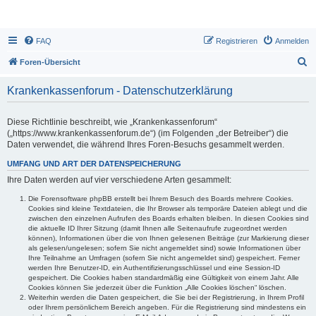
FAQ
Registrieren
Anmelden
S
Foren-Übersicht
u
Krankenkassenforum - Datenschutzerklärung
c
h
Diese Richtlinie beschreibt, wie „Krankenkassenforum“
e
(„https://www.krankenkassenforum.de“) (im Folgenden „der Betreiber“) die
Daten verwendet, die während Ihres Foren-Besuchs gesammelt werden.
UMFANG UND ART DER DATENSPEICHERUNG
Ihre Daten werden auf vier verschiedene Arten gesammelt:
Die Forensoftware phpBB erstellt bei Ihrem Besuch des Boards mehrere Cookies.
Cookies sind kleine Textdateien, die Ihr Browser als temporäre Dateien ablegt und die
zwischen den einzelnen Aufrufen des Boards erhalten bleiben. In diesen Cookies sind
die aktuelle ID Ihrer Sitzung (damit Ihnen alle Seitenaufrufe zugeordnet werden
können), Informationen über die von Ihnen gelesenen Beiträge (zur Markierung dieser
als gelesen/ungelesen; sofern Sie nicht angemeldet sind) sowie Informationen über
Ihre Teilnahme an Umfragen (sofern Sie nicht angemeldet sind) gespeichert. Ferner
werden Ihre Benutzer-ID, ein Authentifizierungsschlüssel und eine Session-ID
gespeichert. Die Cookies haben standardmäßig eine Gültigkeit von einem Jahr. Alle
Cookies können Sie jederzeit über die Funktion „Alle Cookies löschen“ löschen.
Weiterhin werden die Daten gespeichert, die Sie bei der Registrierung, in Ihrem Profil
oder Ihrem persönlichem Bereich angeben. Für die Registrierung sind mindestens ein