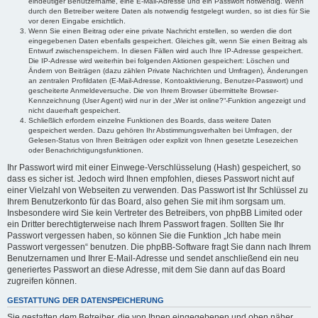
eindeutiger Benutzername, eine E-Mail-Adresse und ein Passwort notwendig. Wenn
durch den Betreiber weitere Daten als notwendig festgelegt wurden, so ist dies für Sie
vor deren Eingabe ersichtlich.
Wenn Sie einen Beitrag oder eine private Nachricht erstellen, so werden die dort
eingegebenen Daten ebenfalls gespeichert. Gleiches gilt, wenn Sie einen Beitrag als
Entwurf zwischenspeichern. In diesen Fällen wird auch Ihre IP-Adresse gespeichert.
Die IP-Adresse wird weiterhin bei folgenden Aktionen gespeichert: Löschen und
Ändern von Beiträgen (dazu zählen Private Nachrichten und Umfragen), Änderungen
an zentralen Profildaten (E-Mail-Adresse, Kontoaktivierung, Benutzer-Passwort) und
gescheiterte Anmeldeversuche. Die von Ihrem Browser übermittelte Browser-
Kennzeichnung (User Agent) wird nur in der „Wer ist online?“-Funktion angezeigt und
nicht dauerhaft gespeichert.
Schließlich erfordern einzelne Funktionen des Boards, dass weitere Daten
gespeichert werden. Dazu gehören Ihr Abstimmungsverhalten bei Umfragen, der
Gelesen-Status von Ihren Beiträgen oder explizit von Ihnen gesetzte Lesezeichen
oder Benachrichtigungsfunktionen.
Ihr Passwort wird mit einer Einwege-Verschlüsselung (Hash) gespeichert, so
dass es sicher ist. Jedoch wird Ihnen empfohlen, dieses Passwort nicht auf
einer Vielzahl von Webseiten zu verwenden. Das Passwort ist Ihr Schlüssel zu
Ihrem Benutzerkonto für das Board, also gehen Sie mit ihm sorgsam um.
Insbesondere wird Sie kein Vertreter des Betreibers, von phpBB Limited oder
ein Dritter berechtigterweise nach Ihrem Passwort fragen. Sollten Sie Ihr
Passwort vergessen haben, so können Sie die Funktion „Ich habe mein
Passwort vergessen“ benutzen. Die phpBB-Software fragt Sie dann nach Ihrem
Benutzernamen und Ihrer E-Mail-Adresse und sendet anschließend ein neu
generiertes Passwort an diese Adresse, mit dem Sie dann auf das Board
zugreifen können.
GESTATTUNG DER DATENSPEICHERUNG
Sie gestatten dem Betreiber, die von Ihnen eingegebenen und oben näher