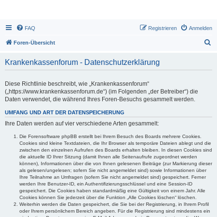
FAQ
Registrieren
Anmelden
S
Foren-Übersicht
u
Krankenkassenforum - Datenschutzerklärung
c
h
Diese Richtlinie beschreibt, wie „Krankenkassenforum“
e
(„https://www.krankenkassenforum.de“) (im Folgenden „der Betreiber“) die
Daten verwendet, die während Ihres Foren-Besuchs gesammelt werden.
UMFANG UND ART DER DATENSPEICHERUNG
Ihre Daten werden auf vier verschiedene Arten gesammelt:
Die Forensoftware phpBB erstellt bei Ihrem Besuch des Boards mehrere Cookies.
Cookies sind kleine Textdateien, die Ihr Browser als temporäre Dateien ablegt und die
zwischen den einzelnen Aufrufen des Boards erhalten bleiben. In diesen Cookies sind
die aktuelle ID Ihrer Sitzung (damit Ihnen alle Seitenaufrufe zugeordnet werden
können), Informationen über die von Ihnen gelesenen Beiträge (zur Markierung dieser
als gelesen/ungelesen; sofern Sie nicht angemeldet sind) sowie Informationen über
Ihre Teilnahme an Umfragen (sofern Sie nicht angemeldet sind) gespeichert. Ferner
werden Ihre Benutzer-ID, ein Authentifizierungsschlüssel und eine Session-ID
gespeichert. Die Cookies haben standardmäßig eine Gültigkeit von einem Jahr. Alle
Cookies können Sie jederzeit über die Funktion „Alle Cookies löschen“ löschen.
Weiterhin werden die Daten gespeichert, die Sie bei der Registrierung, in Ihrem Profil
oder Ihrem persönlichem Bereich angeben. Für die Registrierung sind mindestens ein