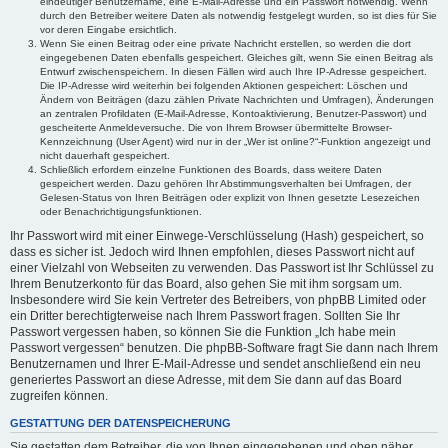
eindeutiger Benutzername, eine E-Mail-Adresse und ein Passwort notwendig. Wenn
durch den Betreiber weitere Daten als notwendig festgelegt wurden, so ist dies für Sie
vor deren Eingabe ersichtlich.
Wenn Sie einen Beitrag oder eine private Nachricht erstellen, so werden die dort
eingegebenen Daten ebenfalls gespeichert. Gleiches gilt, wenn Sie einen Beitrag als
Entwurf zwischenspeichern. In diesen Fällen wird auch Ihre IP-Adresse gespeichert.
Die IP-Adresse wird weiterhin bei folgenden Aktionen gespeichert: Löschen und
Ändern von Beiträgen (dazu zählen Private Nachrichten und Umfragen), Änderungen
an zentralen Profildaten (E-Mail-Adresse, Kontoaktivierung, Benutzer-Passwort) und
gescheiterte Anmeldeversuche. Die von Ihrem Browser übermittelte Browser-
Kennzeichnung (User Agent) wird nur in der „Wer ist online?“-Funktion angezeigt und
nicht dauerhaft gespeichert.
Schließlich erfordern einzelne Funktionen des Boards, dass weitere Daten
gespeichert werden. Dazu gehören Ihr Abstimmungsverhalten bei Umfragen, der
Gelesen-Status von Ihren Beiträgen oder explizit von Ihnen gesetzte Lesezeichen
oder Benachrichtigungsfunktionen.
Ihr Passwort wird mit einer Einwege-Verschlüsselung (Hash) gespeichert, so
dass es sicher ist. Jedoch wird Ihnen empfohlen, dieses Passwort nicht auf
einer Vielzahl von Webseiten zu verwenden. Das Passwort ist Ihr Schlüssel zu
Ihrem Benutzerkonto für das Board, also gehen Sie mit ihm sorgsam um.
Insbesondere wird Sie kein Vertreter des Betreibers, von phpBB Limited oder
ein Dritter berechtigterweise nach Ihrem Passwort fragen. Sollten Sie Ihr
Passwort vergessen haben, so können Sie die Funktion „Ich habe mein
Passwort vergessen“ benutzen. Die phpBB-Software fragt Sie dann nach Ihrem
Benutzernamen und Ihrer E-Mail-Adresse und sendet anschließend ein neu
generiertes Passwort an diese Adresse, mit dem Sie dann auf das Board
zugreifen können.
GESTATTUNG DER DATENSPEICHERUNG
Sie gestatten dem Betreiber, die von Ihnen eingegebenen und oben näher