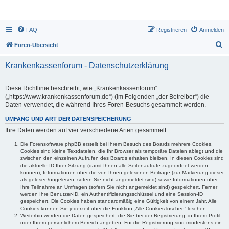
FAQ
Registrieren
Anmelden
S
Foren-Übersicht
u
Krankenkassenforum - Datenschutzerklärung
c
h
Diese Richtlinie beschreibt, wie „Krankenkassenforum“
e
(„https://www.krankenkassenforum.de“) (im Folgenden „der Betreiber“) die
Daten verwendet, die während Ihres Foren-Besuchs gesammelt werden.
UMFANG UND ART DER DATENSPEICHERUNG
Ihre Daten werden auf vier verschiedene Arten gesammelt:
Die Forensoftware phpBB erstellt bei Ihrem Besuch des Boards mehrere Cookies.
Cookies sind kleine Textdateien, die Ihr Browser als temporäre Dateien ablegt und die
zwischen den einzelnen Aufrufen des Boards erhalten bleiben. In diesen Cookies sind
die aktuelle ID Ihrer Sitzung (damit Ihnen alle Seitenaufrufe zugeordnet werden
können), Informationen über die von Ihnen gelesenen Beiträge (zur Markierung dieser
als gelesen/ungelesen; sofern Sie nicht angemeldet sind) sowie Informationen über
Ihre Teilnahme an Umfragen (sofern Sie nicht angemeldet sind) gespeichert. Ferner
werden Ihre Benutzer-ID, ein Authentifizierungsschlüssel und eine Session-ID
gespeichert. Die Cookies haben standardmäßig eine Gültigkeit von einem Jahr. Alle
Cookies können Sie jederzeit über die Funktion „Alle Cookies löschen“ löschen.
Weiterhin werden die Daten gespeichert, die Sie bei der Registrierung, in Ihrem Profil
oder Ihrem persönlichem Bereich angeben. Für die Registrierung sind mindestens ein