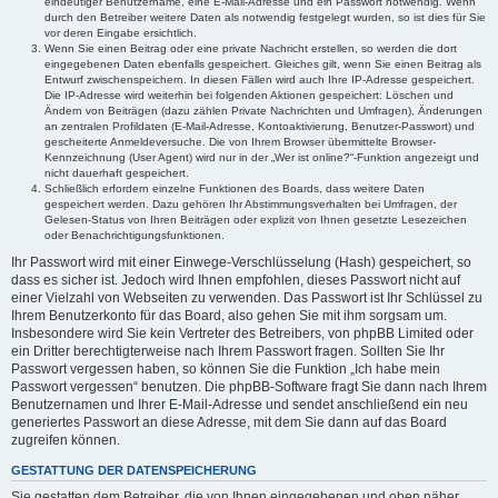
eindeutiger Benutzername, eine E-Mail-Adresse und ein Passwort notwendig. Wenn
durch den Betreiber weitere Daten als notwendig festgelegt wurden, so ist dies für Sie
vor deren Eingabe ersichtlich.
Wenn Sie einen Beitrag oder eine private Nachricht erstellen, so werden die dort
eingegebenen Daten ebenfalls gespeichert. Gleiches gilt, wenn Sie einen Beitrag als
Entwurf zwischenspeichern. In diesen Fällen wird auch Ihre IP-Adresse gespeichert.
Die IP-Adresse wird weiterhin bei folgenden Aktionen gespeichert: Löschen und
Ändern von Beiträgen (dazu zählen Private Nachrichten und Umfragen), Änderungen
an zentralen Profildaten (E-Mail-Adresse, Kontoaktivierung, Benutzer-Passwort) und
gescheiterte Anmeldeversuche. Die von Ihrem Browser übermittelte Browser-
Kennzeichnung (User Agent) wird nur in der „Wer ist online?“-Funktion angezeigt und
nicht dauerhaft gespeichert.
Schließlich erfordern einzelne Funktionen des Boards, dass weitere Daten
gespeichert werden. Dazu gehören Ihr Abstimmungsverhalten bei Umfragen, der
Gelesen-Status von Ihren Beiträgen oder explizit von Ihnen gesetzte Lesezeichen
oder Benachrichtigungsfunktionen.
Ihr Passwort wird mit einer Einwege-Verschlüsselung (Hash) gespeichert, so
dass es sicher ist. Jedoch wird Ihnen empfohlen, dieses Passwort nicht auf
einer Vielzahl von Webseiten zu verwenden. Das Passwort ist Ihr Schlüssel zu
Ihrem Benutzerkonto für das Board, also gehen Sie mit ihm sorgsam um.
Insbesondere wird Sie kein Vertreter des Betreibers, von phpBB Limited oder
ein Dritter berechtigterweise nach Ihrem Passwort fragen. Sollten Sie Ihr
Passwort vergessen haben, so können Sie die Funktion „Ich habe mein
Passwort vergessen“ benutzen. Die phpBB-Software fragt Sie dann nach Ihrem
Benutzernamen und Ihrer E-Mail-Adresse und sendet anschließend ein neu
generiertes Passwort an diese Adresse, mit dem Sie dann auf das Board
zugreifen können.
GESTATTUNG DER DATENSPEICHERUNG
Sie gestatten dem Betreiber, die von Ihnen eingegebenen und oben näher